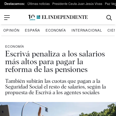
Destacamos:
Últimas noticias
Presidente Ceuta Juan Jesús Vivas
Paz Ve
OPINIÓN
ESPAÑA
ECONOMÍA
INTERNACIONAL
CIE
ECONOMÍA
Escrivá penaliza a los salarios
más altos para pagar la
reforma de las pensiones
También subirán las cuotas que pagan a la
Seguridad Social el resto de salarios, según la
propuesta de Escrivá a los agentes sociales