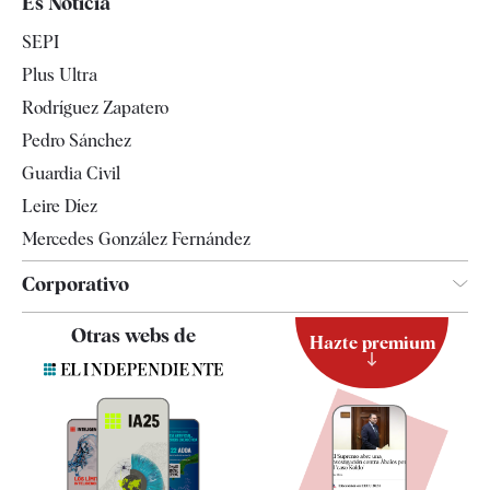
Es Noticia
Economía
SEPI
Internacional
Plus Ultra
Gente
Rodríguez Zapatero
Televisión
Pedro Sánchez
Tendencias
Guardia Civil
Leire Díez
Mercedes González Fernández
Corporativo
Contacto
Otras webs de
Hazte premium
Suscripción
Newsletter
Apps
Quiénes somos
Especificaciones