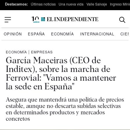
Destacamos:
Últimas noticias
Una nueva vida
Valle Salvaje
Ingreso Míni
OPINIÓN
ESPAÑA
ECONOMÍA
INTERNACIONAL
CIE
ECONOMÍA
|
EMPRESAS
García Maceiras (CEO de
Inditex), sobre la marcha de
Ferrovial: "Vamos a mantener
la sede en España"
Asegura que mantendrá una política de precios
estable, aunque no descarta subidas selectivas
en determinados productos y mercados
concretos