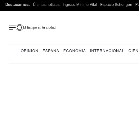
Destacamos:
Últimas noticias
Ingreso Mínimo Vital
Espacio Schengen
P
El tiempo en tu ciudad
OPINIÓN
ESPAÑA
ECONOMÍA
INTERNACIONAL
CIEN