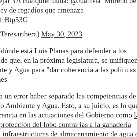
ejar YA cualquier duda:
@JuanMa_Moreno
de
 ley de regadíos que amenaza
ggfrBtp53G
Teresaribera)
May 30, 2023
"dónde está Luis Planas para defender a los
de que, en la próxima legislatura, se unifique
e y Agua para "dar coherencia a las políticas
nes
 un error haber separado las competencias de
o Ambiente y Agua. Esto, a su juicio, es lo qu
erencia en las actuaciones del Gobierno como
l
rotección del lobo contrarias a la ganadería
e infraestructuras de almacenamiento de agua
o