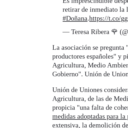
Es imprescindible desp
retirar de inmediato la
#Doñana
.
https://t.co/
— Teresa Ribera 🌹 (@
La asociación se pregunta 
productores españoles" y pi
Agricultura, Medio Ambient
Gobierno". Unión de Unio
Unión de Uniones considera
Agricultura, de las de Medi
propicia "una falta de coh
medidas adoptadas para la p
extensiva
,
la demolición d