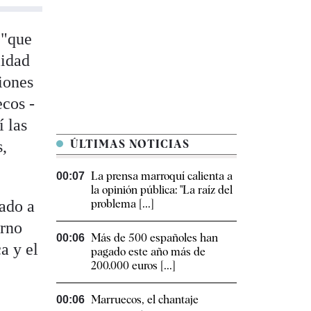
 "que
lidad
iones
ecos -
í las
s,
ÚLTIMAS NOTICIAS
La prensa marroquí calienta a
00:07
la opinión pública: "La raíz del
cado a
problema [...]
erno
Más de 500 españoles han
00:06
a y el
pagado este año más de
200.000 euros [...]
Marruecos, el chantaje
00:06