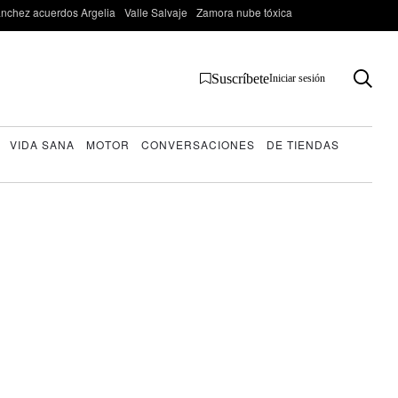
nchez acuerdos Argelia
Valle Salvaje
Zamora nube tóxica
Suscríbete
Iniciar sesión
VIDA SANA
MOTOR
CONVERSACIONES
DE TIENDAS