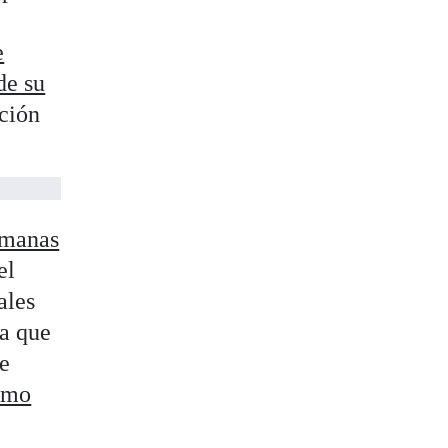
e
de su
ación
emanas
el
ales
a que
de
como