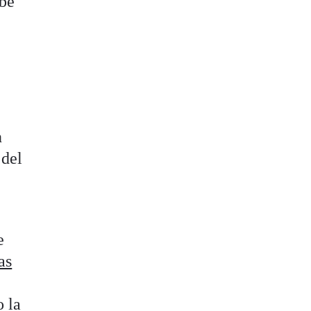
be
n
 del
e
as
 la