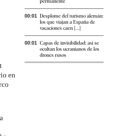
permanente
Desplome del turismo alemán:
00:01
los que viajan a España de
vacaciones caen [...]
Capas de invisibilidad: así se
00:01
ocultan los ucranianos de los
drones rusos
t
rio en
rco
 a