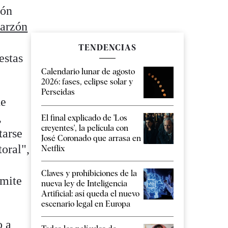
ión
Garzón
TENDENCIAS
estas
Calendario lunar de agosto
2026: fases, eclipse solar y
Perseidas
de
,
El final explicado de 'Los
creyentes', la película con
tarse
José Coronado que arrasa en
toral",
Netflix
Claves y prohibiciones de la
rmite
nueva ley de Inteligencia
Artificial: así queda el nuevo
escenario legal en Europa
o a