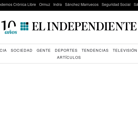
odemos Crónica Libre
Ormuz
Indra
Sánchez Marruecos
Seguridad Social
Sá
CIA
SOCIEDAD
GENTE
DEPORTES
TENDENCIAS
TELEVISIÓN
ARTÍCULOS