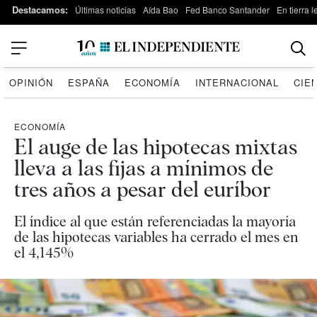
Destacamos:
Últimas noticias
Aída Bao
Fed Banco Santander
En tierra 
OPINIÓN
ESPAÑA
ECONOMÍA
INTERNACIONAL
CIE
ECONOMÍA
El auge de las hipotecas mixtas
lleva a las fijas a mínimos de
tres años a pesar del euríbor
El índice al que están referenciadas la mayoría
de las hipotecas variables ha cerrado el mes en
el 4,145%