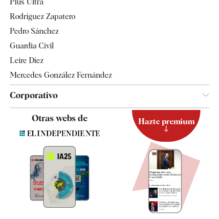
Plus Ultra
Gente
Rodríguez Zapatero
Televisión
Pedro Sánchez
Tendencias
Guardia Civil
Leire Díez
Mercedes González Fernández
Corporativo
Contacto
Otras webs de
Hazte premium
Suscripción
Newsletter
Apps
Quiénes somos
Especificaciones