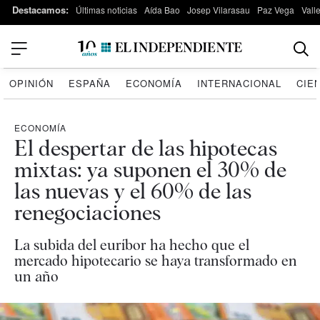
Destacamos:
Últimas noticias
Aída Bao
Josep Vilarasau
Paz Vega
Vall
OPINIÓN
ESPAÑA
ECONOMÍA
INTERNACIONAL
CIE
ECONOMÍA
El despertar de las hipotecas
mixtas: ya suponen el 30% de
las nuevas y el 60% de las
renegociaciones
La subida del euríbor ha hecho que el
mercado hipotecario se haya transformado en
un año