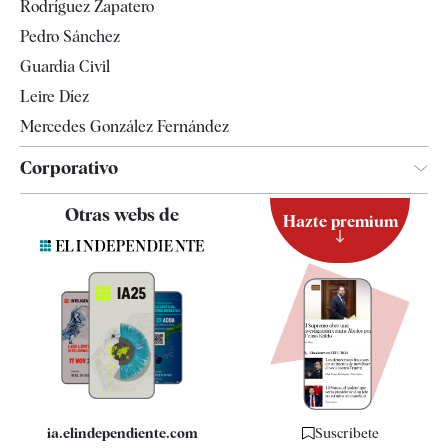
Rodríguez Zapatero
Televisión
Pedro Sánchez
Tendencias
Guardia Civil
Leire Díez
Mercedes González Fernández
Corporativo
Contacto
Otras webs de
Hazte premium
Suscripción
Newsletter
Apps
Quiénes somos
Especificaciones
ia.elindependiente.com
Suscríbete