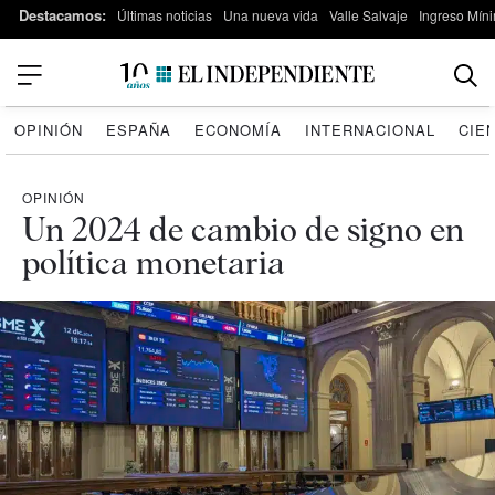
Destacamos:
Últimas noticias
Una nueva vida
Valle Salvaje
Ingreso Míni
OPINIÓN
ESPAÑA
ECONOMÍA
INTERNACIONAL
CIE
OPINIÓN
Un 2024 de cambio de signo en
política monetaria