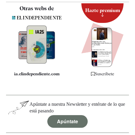
Contacto
Otras webs de
Hazte premium
Suscripción
Newsletter
Apps
Quiénes somos
Especificaciones
ia.elindependiente.com
Suscríbete
Apúntate a nuestra Newsletter y entérate de lo que
está pasando
Apúntate