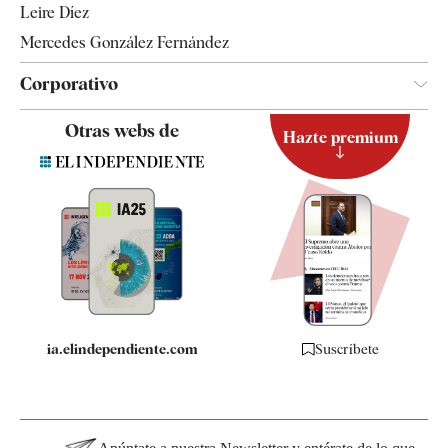
Leire Díez
Mercedes González Fernández
Corporativo
Contacto
Otras webs de
Hazte premium
Suscripción
Newsletter
Apps
Quiénes somos
Especificaciones
ia.elindependiente.com
Suscríbete