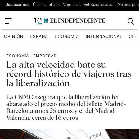
Destacamos:
Últimas noticias
Marruecos
Vehículos ocasión
Mejores pelí
OPINIÓN
ESPAÑA
ECONOMÍA
INTERNACIONAL
CIE
ECONOMÍA
|
EMPRESAS
La alta velocidad bate su
récord histórico de viajeros tras
la liberalización
La CNMC asegura que la liberalización ha
abaratado el precio medio del billete Madrid-
Barcelona unos 25 euros y el del Madrid-
Valencia, cerca de 16 euros