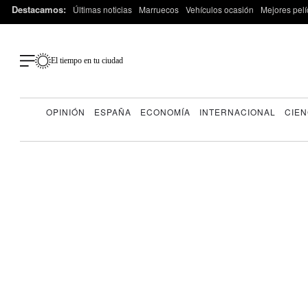
Destacamos:
Últimas noticias
Marruecos
Vehículos ocasión
Mejores pelí
El tiempo en tu ciudad
OPINIÓN
ESPAÑA
ECONOMÍA
INTERNACIONAL
CIEN