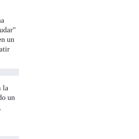
ha
udar"
en un
atir
 la
do un
,