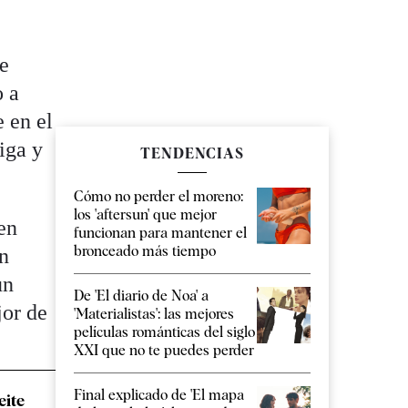
de
o a
e en el
iga y
TENDENCIAS
Cómo no perder el moreno:
los 'aftersun' que mejor
den
funcionan para mantener el
bronceado más tiempo
en
un
De 'El diario de Noa' a
jor de
'Materialistas': las mejores
películas románticas del siglo
XXI que no te puedes perder
Final explicado de 'El mapa
eite