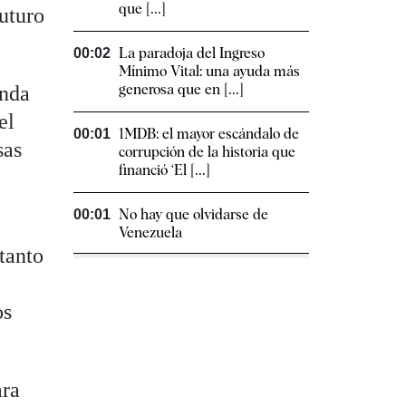
que [...]
futuro
La paradoja del Ingreso
00:02
Mínimo Vital: una ayuda más
generosa que en [...]
enda
el
1MDB: el mayor escándalo de
00:01
sas
corrupción de la historia que
financió ‘El [...]
No hay que olvidarse de
00:01
Venezuela
tanto
os
ara