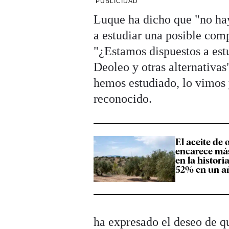
PUBLICIDAD
Luque ha dicho que "no hay
a estudiar una posible comp
"¿Estamos dispuestos a est
Deoleo y otras alternativa
hemos estudiado, lo vimos y
reconocido.
El aceite de o
encarece má
en la histori
52% en un a
ha expresado el deseo de q