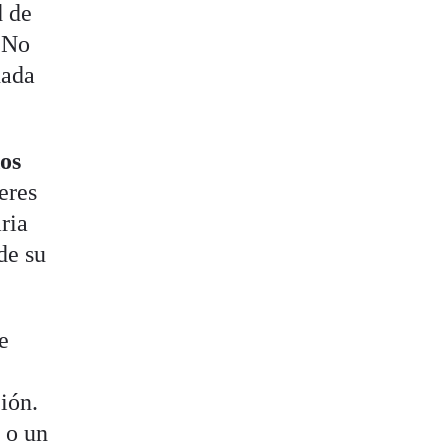
d de
. No
nada
os
eres
ria
de su
e
ión.
E
o un