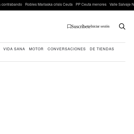
 contrabando
Robles Marlaska crisis Ceuta
PP Ceuta menores
Valle Salvaje N
Suscríbete
Iniciar sesión
VIDA SANA
MOTOR
CONVERSACIONES
DE TIENDAS