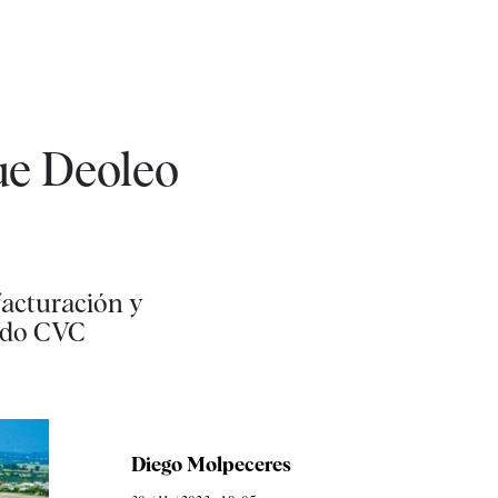
ue Deoleo
facturación y
ondo CVC
Diego Molpeceres