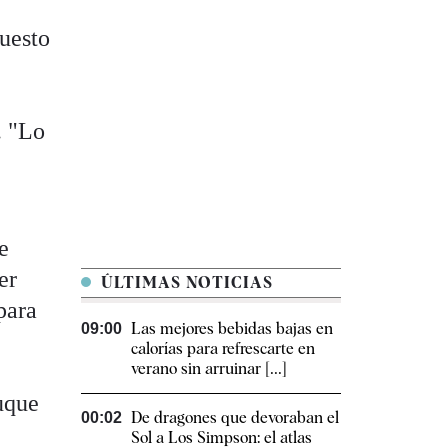
puesto
. "Lo
e
er
ÚLTIMAS NOTICIAS
para
Las mejores bebidas bajas en
09:00
calorías para refrescarte en
verano sin arruinar [...]
uque
De dragones que devoraban el
00:02
Sol a Los Simpson: el atlas