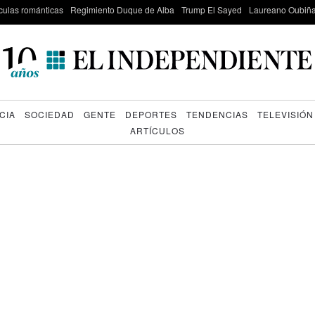
culas románticas
Regimiento Duque de Alba
Trump El Sayed
Laureano Oubiña
CIA
SOCIEDAD
GENTE
DEPORTES
TENDENCIAS
TELEVISIÓN
ARTÍCULOS