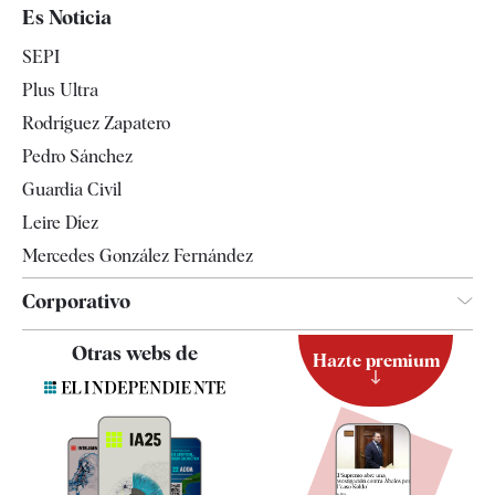
España
Es Noticia
Economía
SEPI
Internacional
Plus Ultra
Gente
Rodríguez Zapatero
Televisión
Pedro Sánchez
Tendencias
Guardia Civil
Leire Díez
Mercedes González Fernández
Corporativo
Contacto
Otras webs de
Hazte premium
Suscripción
Newsletter
Apps
Quiénes somos