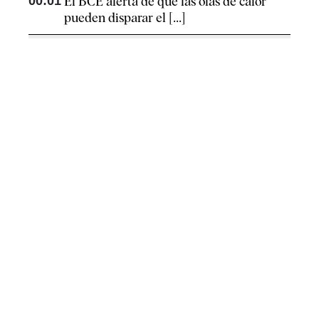
00:01
El BCE alerta de que las olas de calor
pueden disparar el [...]