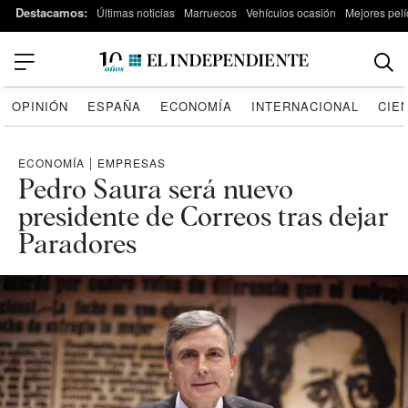
Destacamos:
Últimas noticias
Marruecos
Vehículos ocasión
Mejores pelí
OPINIÓN
ESPAÑA
ECONOMÍA
INTERNACIONAL
CIE
ECONOMÍA
|
EMPRESAS
Pedro Saura será nuevo
presidente de Correos tras dejar
Paradores