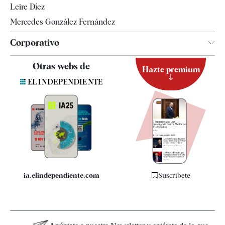
Leire Díez
Mercedes González Fernández
Corporativo
Contacto
Otras webs de
Hazte premium
Suscripción
Newsletter
Apps
Quiénes somos
Especificaciones
ia.elindependiente.com
Suscríbete