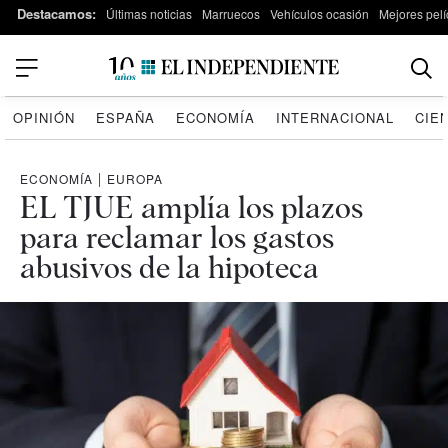
Destacamos:
Últimas noticias
Marruecos
Vehículos ocasión
Mejores pelí
OPINIÓN
ESPAÑA
ECONOMÍA
INTERNACIONAL
CIE
ECONOMÍA
|
EUROPA
EL TJUE amplía los plazos
para reclamar los gastos
abusivos de la hipoteca