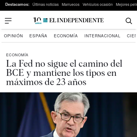
Destacamos:
Últimas noticias
Marruecos
Vehículos ocasión
Mejores pelí
OPINIÓN
ESPAÑA
ECONOMÍA
INTERNACIONAL
CIE
ECONOMÍA
La Fed no sigue el camino del
BCE y mantiene los tipos en
máximos de 23 años