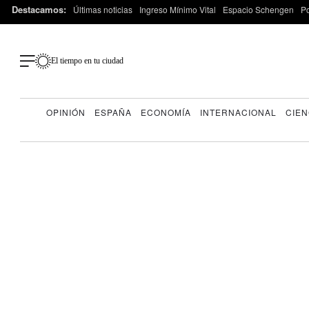
Destacamos:
Últimas noticias
Ingreso Mínimo Vital
Espacio Schengen
P
El tiempo en tu ciudad
OPINIÓN
ESPAÑA
ECONOMÍA
INTERNACIONAL
CIEN