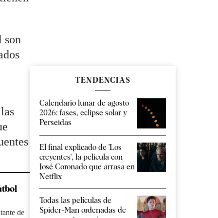
l son
eados
TENDENCIAS
Calendario lunar de agosto
las
2026: fases, eclipse solar y
Perseidas
ue
uentes
El final explicado de 'Los
creyentes', la película con
José Coronado que arrasa en
Netflix
útbol
Todas las películas de
Spider-Man ordenadas de
tante de