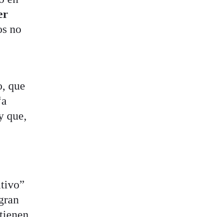
er
os no
o, que
“a
y que,
ativo”
“gran
tienen