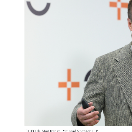
El CEO de MasOrange, Meinrad Spenger |
EP