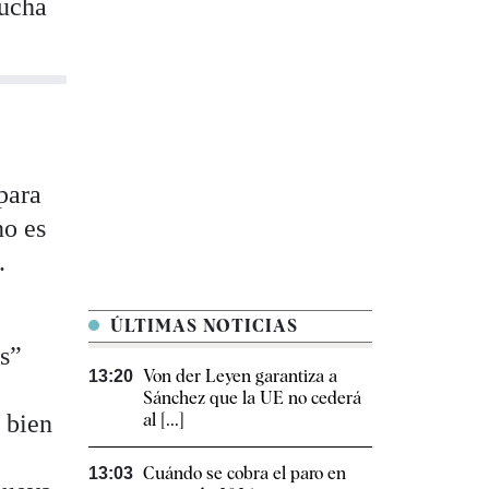
mucha
para
no es
.
ÚLTIMAS NOTICIAS
as”
Von der Leyen garantiza a
13:20
Sánchez que la UE no cederá
i bien
al [...]
Cuándo se cobra el paro en
13:03