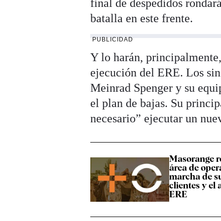
final de despedidos rondará
batalla en este frente.
PUBLICIDAD
Y lo harán, principalmente
ejecución del ERE. Los sin
Meinrad Spenger y su equip
el plan de bajas. Su princi
necesario” ejecutar un nue
Masorange r
área de opera
marcha de su
clientes y el
ERE