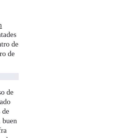
n
ntades
ntro de
ro de
so de
nado
s de
l buen
fra