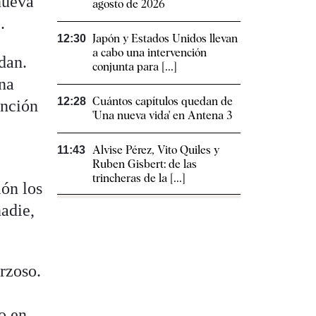
nueva
agosto de 2026
.
Japón y Estados Unidos llevan
12:30
a cabo una intervención
dan.
conjunta para [...]
na
Cuántos capítulos quedan de
12:28
ención
'Una nueva vida' en Antena 3
Alvise Pérez, Vito Quiles y
11:43
Ruben Gisbert: de las
trincheras de la [...]
ión los
adie,
rzoso.
do en