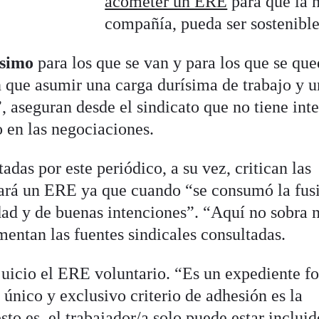
acometer un ERE
para que la 
compañía, pueda ser sostenible
ísimo
para los que se van y para los que se que
que asumir una carga durísima de trabajo y u
, aseguran desde el sindicato que no tiene int
o en las negociaciones.
adas por este periódico, a su vez, critican las
tará un ERE ya que cuando “se consumó la fus
dad y de buenas intenciones”. “Aquí no sobra n
amentan las fuentes sindicales consultadas.
juicio el ERE voluntario. “Es un expediente fo
único y exclusivo criterio de adhesión es la
sto es, el trabajador/a solo puede estar inclui