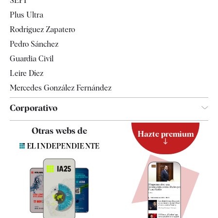
SEPI
Internacional
Plus Ultra
Gente
Rodríguez Zapatero
Televisión
Pedro Sánchez
Tendencias
Guardia Civil
Leire Díez
Mercedes González Fernández
Corporativo
Contacto
Otras webs de
Hazte premium
Suscripción
Newsletter
Apps
Quiénes somos
Especificaciones