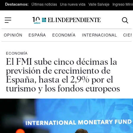
Destacamos:
Últimas noticias
Una nueva vida
Valle Salvaje
Ingreso Míni
OPINIÓN
ESPAÑA
ECONOMÍA
INTERNACIONAL
CIE
ECONOMÍA
El FMI sube cinco décimas la
previsión de crecimiento de
España, hasta el 2,9% por el
turismo y los fondos europeos