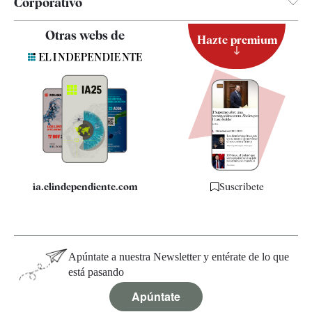
Corporativo
Contacto
Otras webs de
Hazte premium
Suscripción
Newsletter
Apps
Quiénes somos
Especificaciones
ia.elindependiente.com
Suscríbete
Apúntate a nuestra Newsletter y entérate de lo que
está pasando
Apúntate