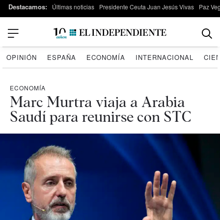
Destacamos:
Últimas noticias
Presidente Ceuta Juan Jesús Vivas
Paz Ve
OPINIÓN
ESPAÑA
ECONOMÍA
INTERNACIONAL
CIE
ECONOMÍA
Marc Murtra viaja a Arabia
Saudí para reunirse con STC