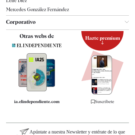
Leire Díez
Mercedes González Fernández
Corporativo
Contacto
Otras webs de
Hazte premium
Suscripción
Newsletter
Apps
Quiénes somos
Especificaciones
ia.elindependiente.com
Suscríbete
Apúntate a nuestra Newsletter y entérate de lo que