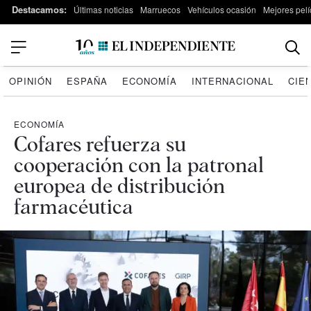
Destacamos:
Últimas noticias
Marruecos
Vehículos ocasión
Mejores pelí
OPINIÓN
ESPAÑA
ECONOMÍA
INTERNACIONAL
CIE
ECONOMÍA
Cofares refuerza su
cooperación con la patronal
europea de distribución
farmacéutica