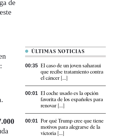
rga de
este
ÚLTIMAS NOTICIAS
en
:
El caso de un joven saharaui
00:35
que recibe tratamiento contra
el cáncer [...]
El coche usado es la opción
00:01
a.
favorita de los españoles para
renovar [...]
7.000
Por qué Trump cree que tiene
00:01
motivos para alegrarse de la
uda
victoria [...]