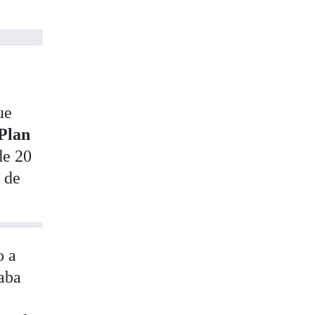
ue
Plan
de 20
a de
o a
taba