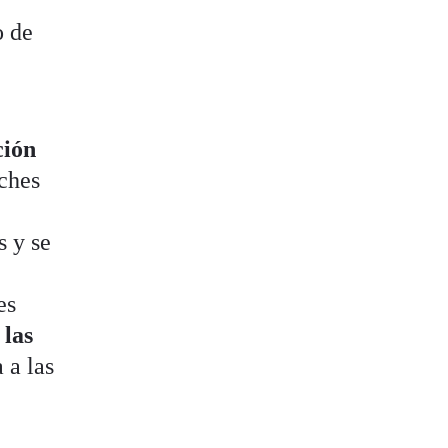
o de
ión
oches
s y se
es
 las
 a las