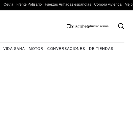
o
Ceuta
Frente Polisario
Fuerzas Armadas españolas
Compra vivienda
Mejo
Suscríbete
Iniciar sesión
VIDA SANA
MOTOR
CONVERSACIONES
DE TIENDAS