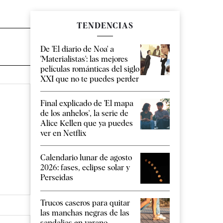
TENDENCIAS
De 'El diario de Noa' a
'Materialistas': las mejores
películas románticas del siglo
XXI que no te puedes perder
Final explicado de 'El mapa
de los anhelos', la serie de
Alice Kellen que ya puedes
ver en Netflix
Calendario lunar de agosto
2026: fases, eclipse solar y
Perseidas
Trucos caseros para quitar
las manchas negras de las
sandalias en verano