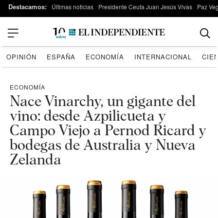
Destacamos:
Últimas noticias
Presidente Ceuta Juan Jesús Vivas
Paz Ve
OPINIÓN
ESPAÑA
ECONOMÍA
INTERNACIONAL
CIE
ECONOMÍA
Nace Vinarchy, un gigante del
vino: desde Azpilicueta y
Campo Viejo a Pernod Ricard y
bodegas de Australia y Nueva
Zelanda