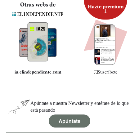
Contacto
Otras webs de
Hazte premium
Suscripción
Newsletter
Apps
Quiénes somos
Especificaciones
ia.elindependiente.com
Suscríbete
Apúntate a nuestra Newsletter y entérate de lo que
está pasando
Apúntate