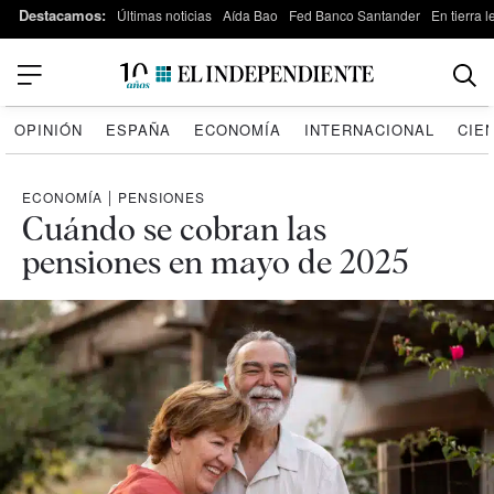
Destacamos:
Últimas noticias
Aída Bao
Fed Banco Santander
En tierra 
OPINIÓN
ESPAÑA
ECONOMÍA
INTERNACIONAL
CIE
ECONOMÍA
|
PENSIONES
Cuándo se cobran las
pensiones en mayo de 2025