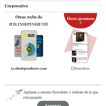
Corporativo
Contacto
Otras webs de
Hazte premium
Suscripción
Newsletter
Apps
Quiénes somos
Especificaciones
ia.elindependiente.com
Suscríbete
Apúntate a nuestra Newsletter y entérate de lo que
está pasando
Apúntate