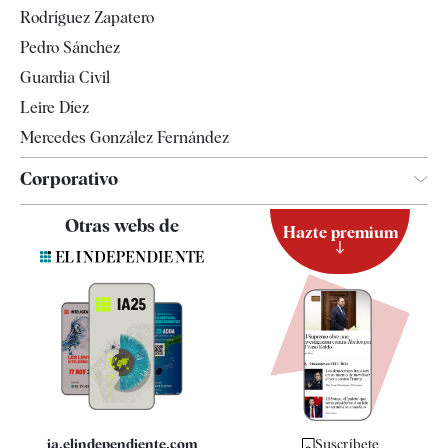
Gente
Rodríguez Zapatero
Televisión
Pedro Sánchez
Tendencias
Guardia Civil
Leire Díez
Mercedes González Fernández
Corporativo
Contacto
Otras webs de
Hazte premium
Suscripción
Newsletter
Apps
Quiénes somos
Especificaciones
ia.elindependiente.com
Suscríbete