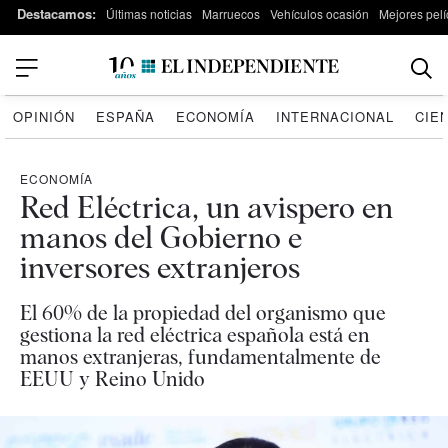
Destacamos:
Últimas noticias
Marruecos
Vehículos ocasión
Mejores pelí
OPINIÓN
ESPAÑA
ECONOMÍA
INTERNACIONAL
CIE
ECONOMÍA
Red Eléctrica, un avispero en
manos del Gobierno e
inversores extranjeros
El 60% de la propiedad del organismo que
gestiona la red eléctrica española está en
manos extranjeras, fundamentalmente de
EEUU y Reino Unido