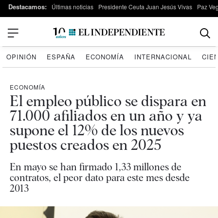
Destacamos:
Últimas noticias
Presidente Ceuta Juan Jesús Vivas
Paz Ve
OPINIÓN
ESPAÑA
ECONOMÍA
INTERNACIONAL
CIE
ECONOMÍA
El empleo público se dispara en
71.000 afiliados en un año y ya
supone el 12% de los nuevos
puestos creados en 2025
En mayo se han firmado 1,33 millones de
contratos, el peor dato para este mes desde
2013