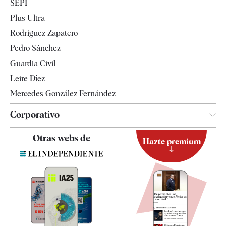
SEPI
Internacional
Plus Ultra
Gente
Rodríguez Zapatero
Televisión
Pedro Sánchez
Tendencias
Guardia Civil
Leire Díez
Mercedes González Fernández
Corporativo
Contacto
Otras webs de
Hazte premium
Suscripción
Newsletter
Apps
Quiénes somos
Especificaciones