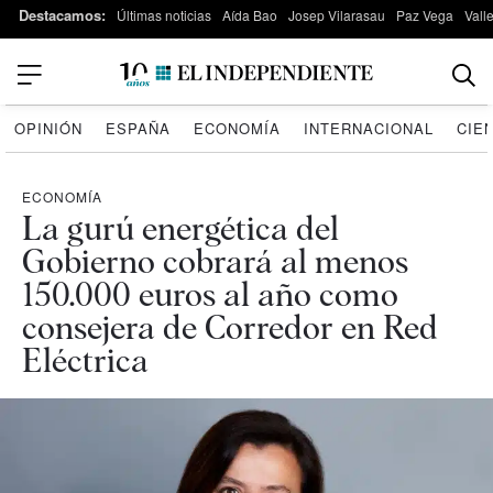
Destacamos:
Últimas noticias
Aída Bao
Josep Vilarasau
Paz Vega
Vall
OPINIÓN
ESPAÑA
ECONOMÍA
INTERNACIONAL
CIE
ECONOMÍA
La gurú energética del
Gobierno cobrará al menos
150.000 euros al año como
consejera de Corredor en Red
Eléctrica