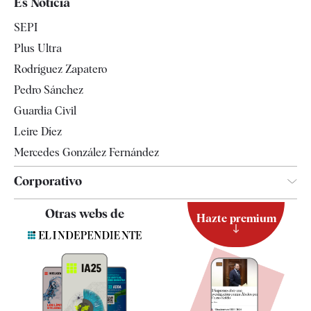
Es Noticia
Economía
SEPI
Internacional
Plus Ultra
Gente
Rodríguez Zapatero
Televisión
Pedro Sánchez
Tendencias
Guardia Civil
Leire Díez
Mercedes González Fernández
Corporativo
Contacto
Otras webs de
Hazte premium
Suscripción
Newsletter
Apps
Quiénes somos
Especificaciones