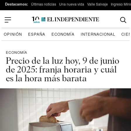
Destacamos:
Últimas noticias
Una nueva vida
Valle Salvaje
Ingreso Míni
OPINIÓN
ESPAÑA
ECONOMÍA
INTERNACIONAL
CIE
ECONOMÍA
Precio de la luz hoy, 9 de junio
de 2025: franja horaria y cuál
es la hora más barata