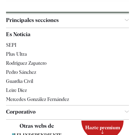
Principales secciones
España
Es Noticia
Economía
SEPI
Internacional
Plus Ultra
Gente
Rodríguez Zapatero
Televisión
Pedro Sánchez
Tendencias
Guardia Civil
Leire Díez
Mercedes González Fernández
Corporativo
Contacto
Otras webs de
Hazte premium
Suscripción