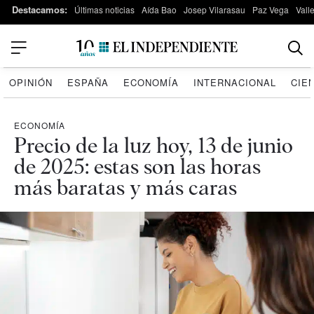
Destacamos:
Últimas noticias
Aída Bao
Josep Vilarasau
Paz Vega
Vall
OPINIÓN
ESPAÑA
ECONOMÍA
INTERNACIONAL
CIE
ECONOMÍA
Precio de la luz hoy, 13 de junio
de 2025: estas son las horas
más baratas y más caras