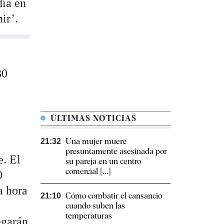
día en
ir’.
30
ÚLTIMAS NOTICIAS
Una mujer muere
21:32
presuntamente asesinada por
e. El
su pareja en un centro
comercial [...]
0
a hora
Cómo combatir el cansancio​
21:10
cuando suben las
temperaturas
egarán