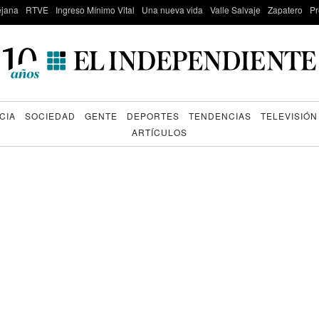
lejana
RTVE
Ingreso Mínimo Vital
Una nueva vida
Valle Salvaje
Zapatero
Pr
CIA
SOCIEDAD
GENTE
DEPORTES
TENDENCIAS
TELEVISIÓN
ARTÍCULOS