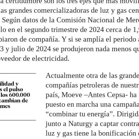
 la certidumbre son los tres ejes que más movil
 las grandes comercializadoras de luz y gas cen
s. Según datos de la Comisión Nacional de Me
 en el segundo trimestre de 2024 cerca de 1
iaron de compañía. Y si se amplía el periodo 
023 y julio de 2024 se produjeron nada menos q
veedor de electricidad.
Actualmente otra de las grand
ilidad y
compañías petroleras de nuest
s el pulso
país, Moeve –Antes Cepsa- ha
r los 600.000
 cambian de
puesto en marcha una campaña
 mes
“combinar tu energía”. Dirigid
junto a Naturgy a captar contr
luz y gas tiene la bonificación