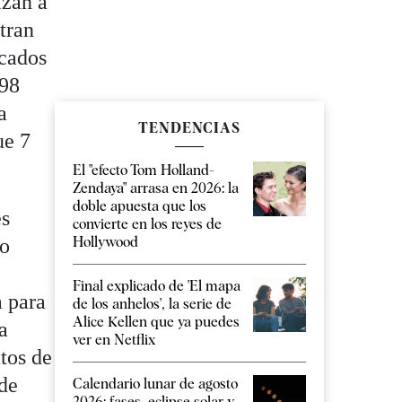
izan a
tran
rcados
,98
a
TENDENCIAS
ue 7
El "efecto Tom Holland-
Zendaya" arrasa en 2026: la
doble apuesta que los
es
convierte en los reyes de
Hollywood
ro
Final explicado de 'El mapa
 para
de los anhelos', la serie de
Alice Kellen que ya puedes
a
ver en Netflix
atos de
 de
Calendario lunar de agosto
2026: fases, eclipse solar y