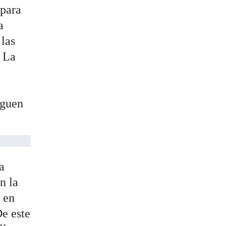
 para
a
 las
. La
rguen
a
n la
 en
De este