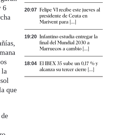
y 6
Felipe VI recibe este jueves al
20:07
presidente de Ceuta en
rcha
Marivent para [...]
Infantino estudia entregar la
19:20
añías,
final del Mundial 2030 a
Marruecos a cambio [...]
Semana
los
El IBEX 35 sube un 0,17 % y
18:04
alcanza su tercer cierre [...]
 la
psol
la que
 de
ro