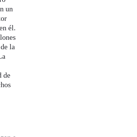
en un
tor
en él.
lones
 de la
La
d de
chos