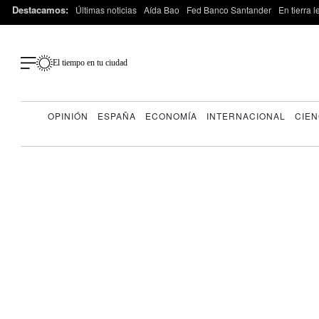
Destacamos:
Últimas noticias
Aída Bao
Fed Banco Santander
En tierra 
El tiempo en tu ciudad
OPINIÓN
ESPAÑA
ECONOMÍA
INTERNACIONAL
CIEN