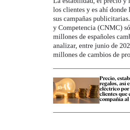
La estabilidad, el precio y
los clientes y es ahí donde
sus campañas publicitaria
y Competencia (CNMC) sólo
millones de españoles camb
analizar, entre junio de 2
millones de cambios de pro
Precio, estab
regalos, así e
eléctrico po
clientes que
compañía al