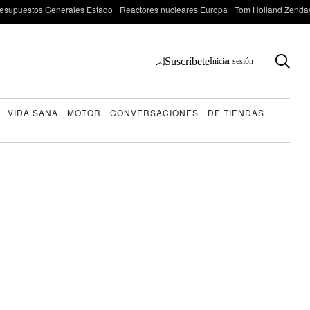
esupuestos Generales Estado
Reactores nucleares Europa
Tom Holland Zenda
Suscríbete
Iniciar sesión
VIDA SANA
MOTOR
CONVERSACIONES
DE TIENDAS