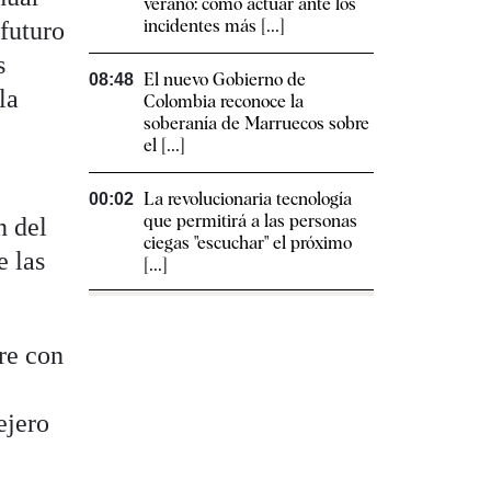
verano: cómo actuar ante los
incidentes más [...]
 futuro
s
El nuevo Gobierno de
08:48
la
Colombia reconoce la
soberanía de Marruecos sobre
el [...]
La revolucionaria tecnología
00:02
que permitirá a las personas
n del
ciegas "escuchar" el próximo
e las
[...]
re con
ejero