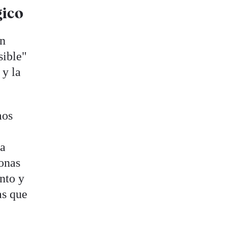
gico
an
sible"
 y la
mos
ba
sonas
nto y
as que