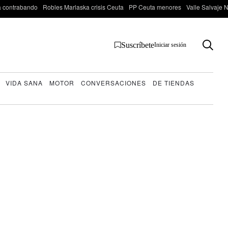
 contrabando
Robles Marlaska crisis Ceuta
PP Ceuta menores
Valle Salvaje N
Suscríbete
Iniciar sesión
VIDA SANA
MOTOR
CONVERSACIONES
DE TIENDAS