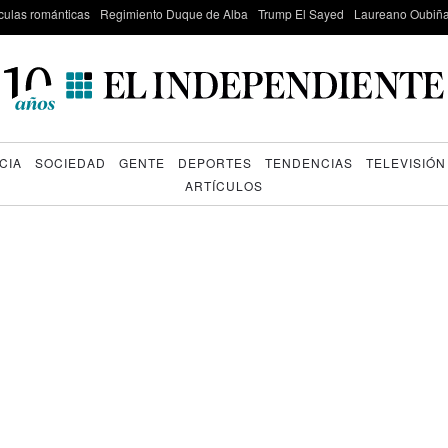
culas románticas
Regimiento Duque de Alba
Trump El Sayed
Laureano Oubiña
CIA
SOCIEDAD
GENTE
DEPORTES
TENDENCIAS
TELEVISIÓN
ARTÍCULOS