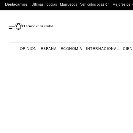
Destacamos:
Últimas noticias
Marruecos
Vehículos ocasión
Mejores pelí
El tiempo en tu ciudad
OPINIÓN
ESPAÑA
ECONOMÍA
INTERNACIONAL
CIEN