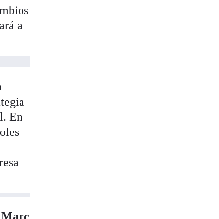
cambios
ará a
a
ategia
l. En
oles
resa
e
Marc