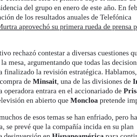
esidencia del grupo en enero de este año. En feb
ación de los resultados anuales de Telefónica
urtra aprovechó su primera rueda de prensa p
ivo rechazó contestar a diversas cuestiones q
 la mesa, argumentando que todas las decision
 finalizado la revisión estratégica. Hablamos,
a compra de
Minsait
, una de las divisiones de
I
la operadora entrara en el accionariado de
Pri
televisión en abierto que
Moncloa
pretende imp
muchos de esos temas se han enfriado, pero h
a, se prevé que la compañía incida en su plan
de desinversión en
Hispanoamérica
para conti