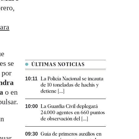
rero,
ara
ue
es se
ÚLTIMAS NOTICIAS
 por
La Policía Nacional se incauta
10:11
ndra
de 10 toneladas de hachís y
sa
o en
detiene [...]
ulsar.
La Guardia Civil deplegará
10:00
24.000 agentes en 660 puntos
an
de observación del [...]
Guía de primeros auxilios en
09:30
nuar