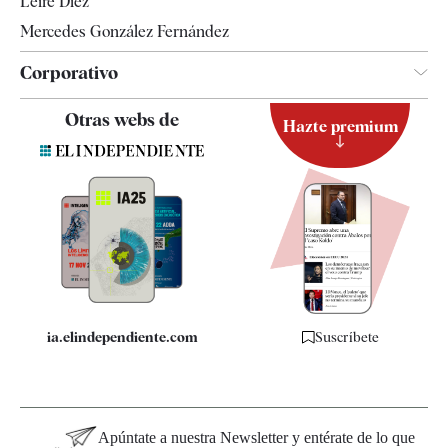
Leire Díez
Mercedes González Fernández
Corporativo
Contacto
Otras webs de
Hazte premium
Suscripción
Newsletter
Apps
Quiénes somos
Especificaciones
ia.elindependiente.com
Suscríbete
Apúntate a nuestra Newsletter y entérate de lo que