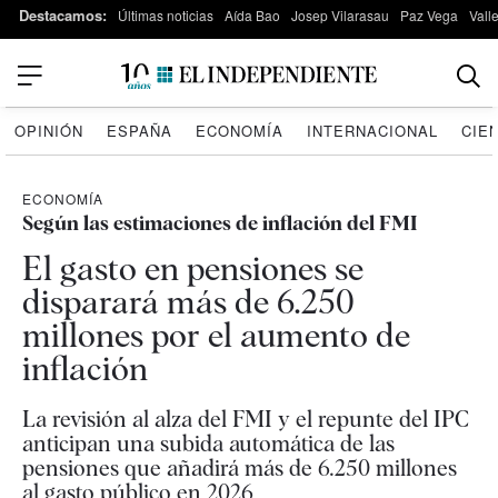
Destacamos:
Últimas noticias
Aída Bao
Josep Vilarasau
Paz Vega
Vall
OPINIÓN
ESPAÑA
ECONOMÍA
INTERNACIONAL
CIE
ECONOMÍA
Según las estimaciones de inflación del FMI
El gasto en pensiones se
disparará más de 6.250
millones por el aumento de
inflación
La revisión al alza del FMI y el repunte del IPC
anticipan una subida automática de las
pensiones que añadirá más de 6.250 millones
al gasto público en 2026