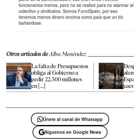
funcionarios menos, pero no se realizó para no alarmar al
colectivo y sindicatos. Somos FunciSpain, por eso
tenemos menos dinero encima como país que un tío
bañándose.
Otros artículos de
Alba Menéndez
La falta de Presupuestos
Desplo
obliga al Gobierno a
alemán:
pedir 22.500 millones
España
en [...]
caen [..
Únete al canal de Whatsapp
Síguenos en Google News