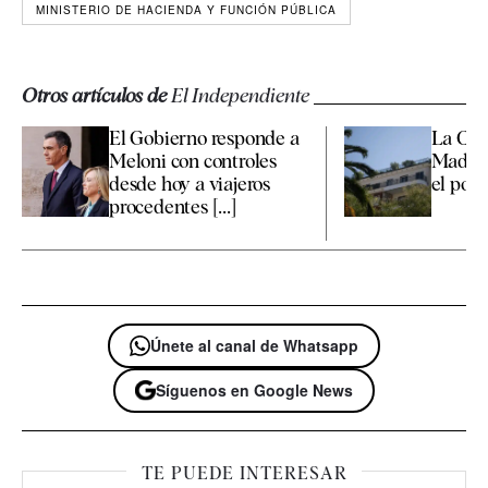
MINISTERIO DE HACIENDA Y FUNCIÓN PÚBLICA
Otros artículos de
El Independiente
El Gobierno responde a
La Co
Meloni con controles
Madrid
desde hoy a viajeros
el polé
procedentes [...]
Únete al canal de Whatsapp
Síguenos en Google News
TE PUEDE INTERESAR