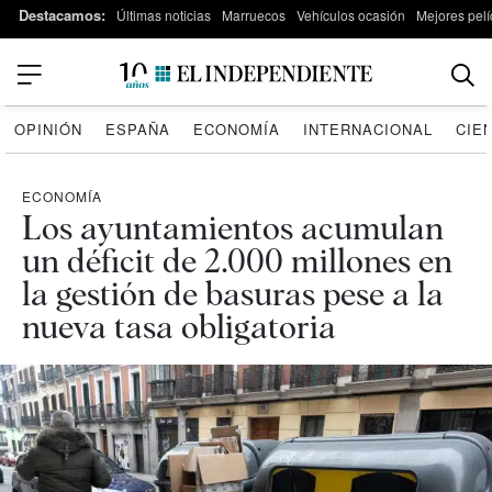
Destacamos:
Últimas noticias
Marruecos
Vehículos ocasión
Mejores pelí
OPINIÓN
ESPAÑA
ECONOMÍA
INTERNACIONAL
CIE
ECONOMÍA
Los ayuntamientos acumulan
un déficit de 2.000 millones en
la gestión de basuras pese a la
nueva tasa obligatoria