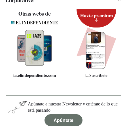
Corporativo
Contacto
Otras webs de
Hazte premium
Suscripción
Newsletter
Apps
Quiénes somos
Especificaciones
ia.elindependiente.com
Suscríbete
Apúntate a nuestra Newsletter y entérate de lo que
está pasando
Apúntate