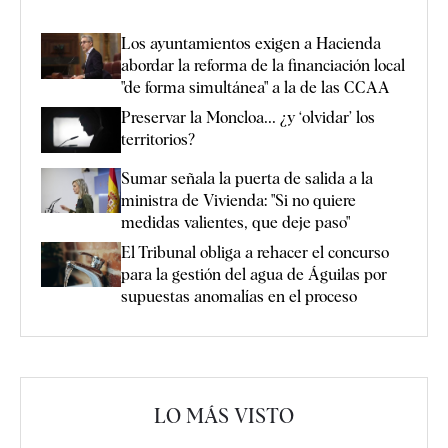
Los ayuntamientos exigen a Hacienda
abordar la reforma de la financiación local
"de forma simultánea" a la de las CCAA
Preservar la Moncloa... ¿y ‘olvidar’ los
territorios?
Sumar señala la puerta de salida a la
ministra de Vivienda: "Si no quiere
medidas valientes, que deje paso"
El Tribunal obliga a rehacer el concurso
para la gestión del agua de Águilas por
supuestas anomalías en el proceso
LO MÁS VISTO