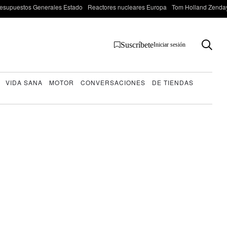
esupuestos Generales Estado
Reactores nucleares Europa
Tom Holland Zenda
Suscríbete
Iniciar sesión
VIDA SANA
MOTOR
CONVERSACIONES
DE TIENDAS