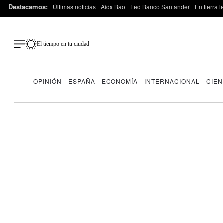
Destacamos:
Últimas noticias
Aída Bao
Fed Banco Santander
En tierra 
El tiempo en tu ciudad
OPINIÓN
ESPAÑA
ECONOMÍA
INTERNACIONAL
CIEN