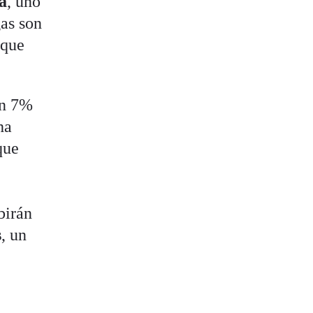
a
, uno
gas son
 que
un 7%
ha
que
birán
s
, un