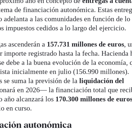
l próximo año en concepto de
entregas a cuent
istema de financiación autonómica. Estas entre
do adelanta a las comunidades en función de lo
s impuestos cedidos a lo largo del ejercicio.
egas ascenderán a
157.731 millones de euros
, 
 importe registrado hasta la fecha. Hacienda 
se debe a la buena evolución de la economía, 
vista inicialmente en julio (156.990 millones).
s se suma la previsión de la
liquidación del
nará en 2026— la financiación total que reci
o año alcanzará los
170.300 millones de euro
io en curso.
iación autonómica