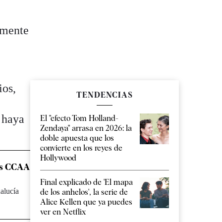
lmente
s
ios,
TENDENCIAS
s
 haya
El "efecto Tom Holland-
Zendaya" arrasa en 2026: la
doble apuesta que los
convierte en los reyes de
Hollywood
las CCAA
Final explicado de 'El mapa
alucía
de los anhelos', la serie de
Alice Kellen que ya puedes
ver en Netflix