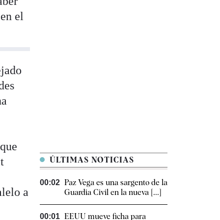
aber
en el
ejado
des
ha
 que
t
ÚLTIMAS NOTICIAS
Paz Vega es una sargento de la
00:02
lelo a
Guardia Civil en la nueva [...]
EEUU mueve ficha para
00:01