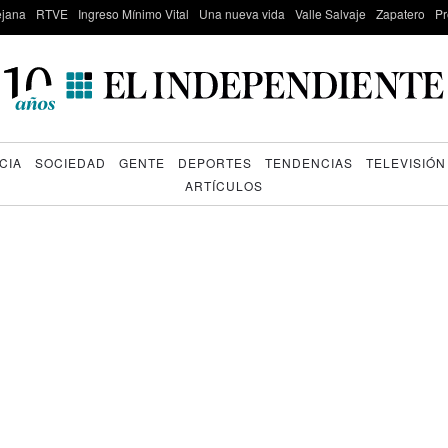
lejana
RTVE
Ingreso Mínimo Vital
Una nueva vida
Valle Salvaje
Zapatero
Pr
CIA
SOCIEDAD
GENTE
DEPORTES
TENDENCIAS
TELEVISIÓN
ARTÍCULOS