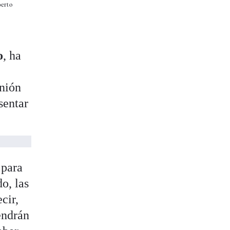
berto
o
, ha
unión
sentar
 para
do, las
cir,
endrán