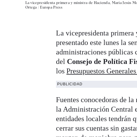
La vicepresidenta primera y ministra de Hacienda, María Jesús Mon
Ortega / Europa Press
La vicepresidenta primera 
presentado este lunes la se
administraciones públicas 
del
Consejo de Política Fi
los
Presupuestos Generales
PUBLICIDAD
Fuentes conocedoras de la
la Administración Central 
entidades locales tendrán q
cerrar sus cuentas sin gas