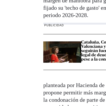
margen de maniobra para ga
fijado su 'techo de gasto' e
periodo 2026-2028.
PUBLICIDAD
Cataluña, 
Valenciana 
seguirán fuer
legal de deu
pese a la co
planteada por Hacienda de 
propone permitir más marg
la condonación de parte de