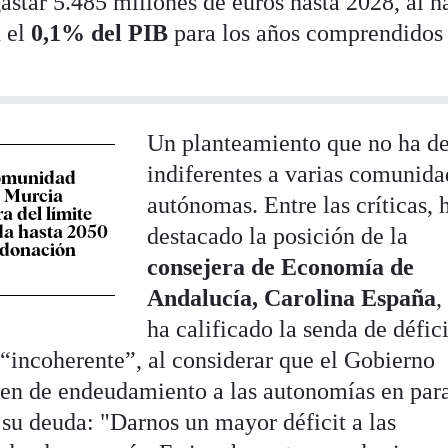
star 5.485 millones de euros hasta 2028, al h
n el
0,1% del PIB
para los años comprendidos 
Un planteamiento que no ha d
indiferentes a varias comunida
Comunidad
y Murcia
autónomas. Entre las críticas, 
a del límite
da hasta 2050
destacado la posición de la
ndonación
consejera de Economía de
Andalucía, Carolina España
,
ha calificado la senda de défici
“incoherente”, al considerar que el Gobierno
en de endeudamiento a las autonomías en para
 su deuda: "Darnos un mayor déficit a las