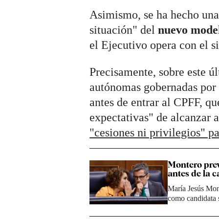
Asimismo, se ha hecho una
situación" del
nuevo model
el Ejecutivo opera con el 
Precisamente, sobre este ú
autónomas gobernadas por e
antes de entrar al CPFF, q
expectativas" de alcanzar 
"cesiones ni privilegios" p
Montero prev
antes de la
María Jesús Mont
como candidata s