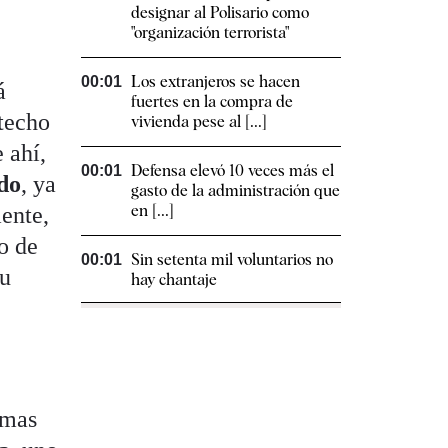
designar al Polisario como
"organización terrorista"
Los extranjeros se hacen
00:01
á
fuertes en la compra de
‘techo
vivienda pese al [...]
 ahí,
Defensa elevó 10 veces más el
00:01
ado
, ya
gasto de la administración que
en [...]
mente,
o de
Sin setenta mil voluntarios no
00:01
su
hay chantaje
omas