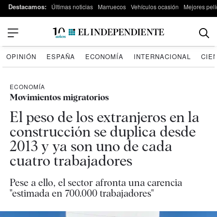
Destacamos:
Últimas noticias
Marruecos
Vehículos ocasión
Mejores pelí
OPINIÓN
ESPAÑA
ECONOMÍA
INTERNACIONAL
CIE
ECONOMÍA
Movimientos migratorios
El peso de los extranjeros en la
construcción se duplica desde
2013 y ya son uno de cada
cuatro trabajadores
Pese a ello, el sector afronta una carencia
"estimada en 700.000 trabajadores"