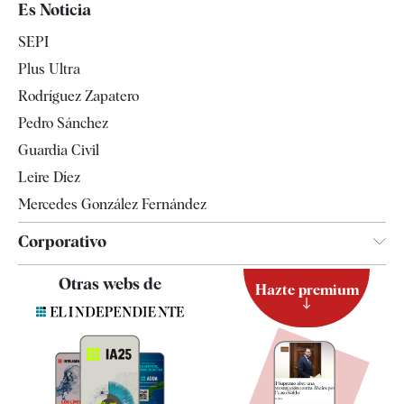
Es Noticia
Economía
SEPI
Internacional
Plus Ultra
Gente
Rodríguez Zapatero
Televisión
Pedro Sánchez
Tendencias
Guardia Civil
Leire Díez
Mercedes González Fernández
Corporativo
Contacto
Otras webs de
Hazte premium
Suscripción
Newsletter
Apps
Quiénes somos