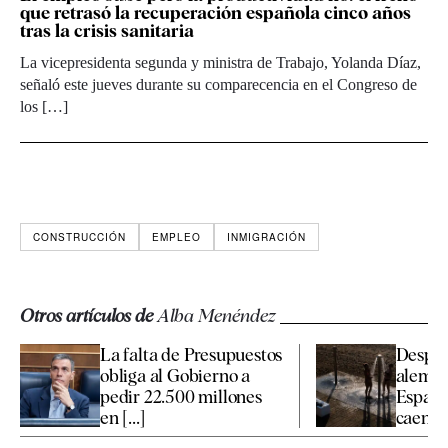
que retrasó la recuperación española cinco años
tras la crisis sanitaria
La vicepresidenta segunda y ministra de Trabajo, Yolanda Díaz,
señaló este jueves durante su comparecencia en el Congreso de
los […]
CONSTRUCCIÓN
EMPLEO
INMIGRACIÓN
Otros artículos de
Alba Menéndez
La falta de Presupuestos
Desplo
obliga al Gobierno a
alemán:
pedir 22.500 millones
España
en [...]
caen [..