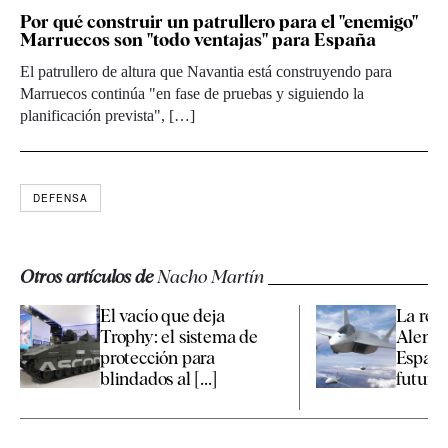
Por qué construir un patrullero para el "enemigo"
Marruecos son "todo ventajas" para España
El patrullero de altura que Navantia está construyendo para
Marruecos continúa "en fase de pruebas y siguiendo la
planificación prevista", […]
DEFENSA
Otros artículos de
Nacho Martín
El vacío que deja
La reu
Trophy: el sistema de
Aleman
protección para
España
blindados al [...]
futuro d