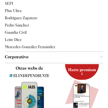
SEPI
Internacional
Plus Ultra
Gente
Rodríguez Zapatero
Televisión
Pedro Sánchez
Tendencias
Guardia Civil
Leire Díez
Mercedes González Fernández
Corporativo
Contacto
Otras webs de
Hazte premium
Suscripción
Newsletter
Apps
Quiénes somos
Especificaciones