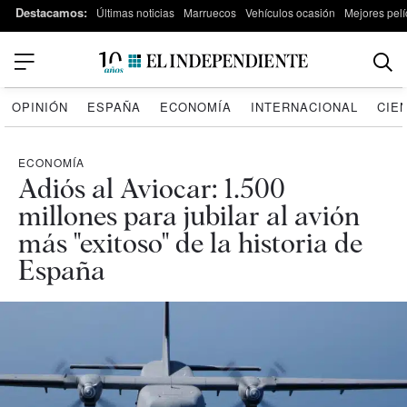
Destacamos:
Últimas noticias
Marruecos
Vehículos ocasión
Mejores pelí
OPINIÓN
ESPAÑA
ECONOMÍA
INTERNACIONAL
CIE
ECONOMÍA
Adiós al Aviocar: 1.500
millones para jubilar al avión
más "exitoso" de la historia de
España