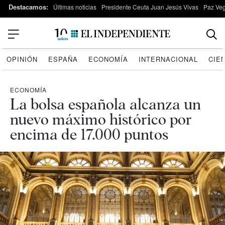
Destacamos:
Últimas noticias
Presidente Ceuta Juan Jesús Vivas
Paz Ve
OPINIÓN
ESPAÑA
ECONOMÍA
INTERNACIONAL
CIE
ECONOMÍA
La bolsa española alcanza un
nuevo máximo histórico por
encima de 17.000 puntos