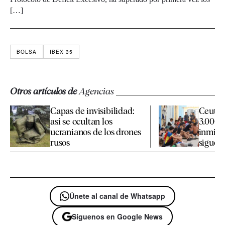
[…]
BOLSA
IBEX 35
Otros artículos de
Agencias
Capas de invisibilidad:
Ceuta 
así se ocultan los
3.000 
ucranianos de los drones
inmigr
rusos
siguen 
Únete al canal de Whatsapp
Síguenos en Google News