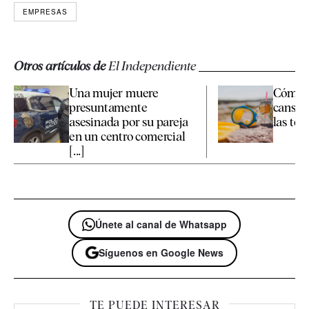
EMPRESAS
Otros artículos de
El Independiente
Una mujer muere
Cómo c
presuntamente
cansan
asesinada por su pareja
las te
en un centro comercial
[...]
Únete al canal de Whatsapp
Síguenos en Google News
TE PUEDE INTERESAR