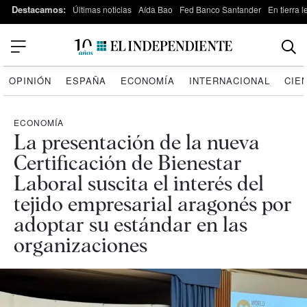
Destacamos:
Últimas noticias
Aída Bao
Fed Banco Santander
En tierra 
OPINIÓN
ESPAÑA
ECONOMÍA
INTERNACIONAL
CIE
ECONOMÍA
La presentación de la nueva
Certificación de Bienestar
Laboral suscita el interés del
tejido empresarial aragonés por
adoptar su estándar en las
organizaciones