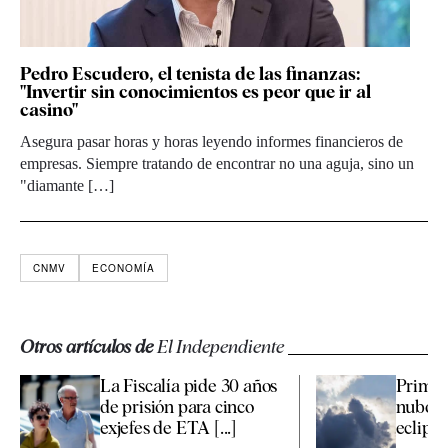
Pedro Escudero, el tenista de las finanzas:
"Invertir sin conocimientos es peor que ir al
casino"
Asegura pasar horas y horas leyendo informes financieros de
empresas. Siempre tratando de encontrar no una aguja, sino un
"diamante […]
CNMV
ECONOMÍA
Otros artículos de
El Independiente
La Fiscalía pide 30 años
Primer
de prisión para cinco
nubosi
exjefes de ETA [...]
eclipse