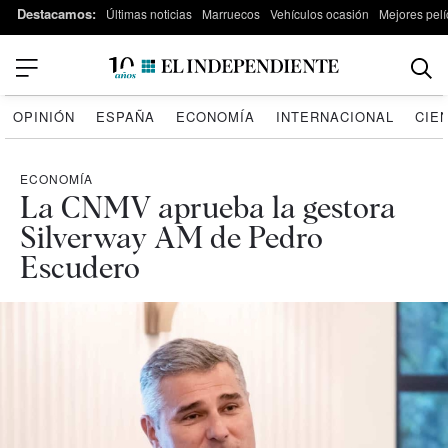
Destacamos:
Últimas noticias
Marruecos
Vehículos ocasión
Mejores pelí
OPINIÓN
ESPAÑA
ECONOMÍA
INTERNACIONAL
CIE
ECONOMÍA
La CNMV aprueba la gestora
Silverway AM de Pedro
Escudero