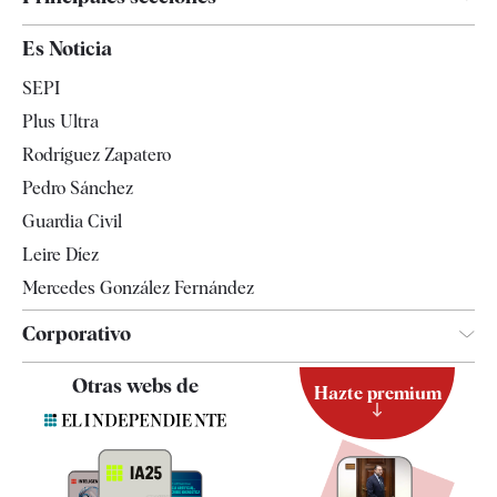
España
Es Noticia
Economía
SEPI
Internacional
Plus Ultra
Gente
Rodríguez Zapatero
Televisión
Pedro Sánchez
Tendencias
Guardia Civil
Leire Díez
Mercedes González Fernández
Corporativo
Contacto
Otras webs de
Hazte premium
Suscripción
Newsletter
Apps