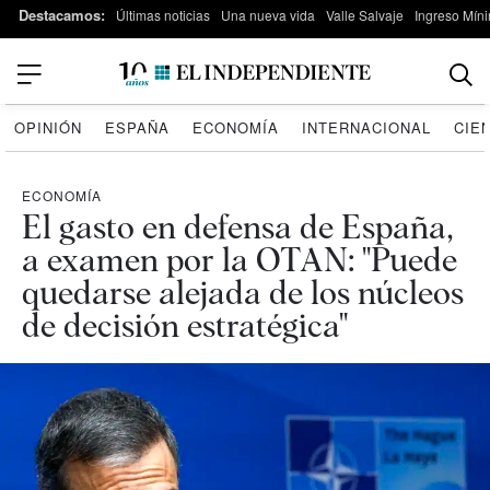
Destacamos:
Últimas noticias
Una nueva vida
Valle Salvaje
Ingreso Míni
OPINIÓN
ESPAÑA
ECONOMÍA
INTERNACIONAL
CIE
ECONOMÍA
El gasto en defensa de España,
a examen por la OTAN: "Puede
quedarse alejada de los núcleos
de decisión estratégica"