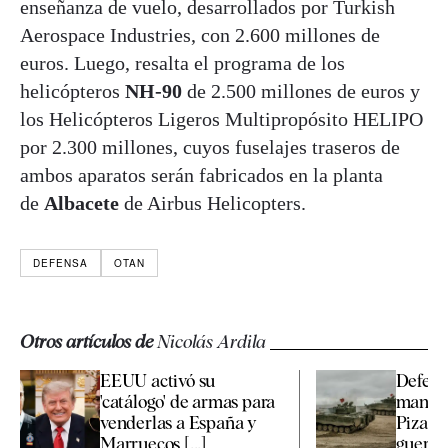
enseñanza de vuelo, desarrollados por Turkish
Aerospace Industries, con 2.600 millones de
euros. Luego, resalta el programa de los
helicópteros
NH-90
de 2.500 millones de euros y
los Helicópteros Ligeros Multipropósito HELIPO
por 2.300 millones, cuyos fuselajes traseros de
ambos aparatos serán fabricados en la planta
de
Albacete
de Airbus Helicopters.
DEFENSA
OTAN
Otros artículos de
Nicolás Ardila
EEUU activó su
Defens
'catálogo' de armas para
manten
venderlas a España y
Pizarro
Marruecos [...]
guerra j