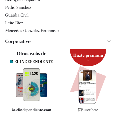
Televisión
Pedro Sánchez
Tendencias
Guardia Civil
Leire Díez
Mercedes González Fernández
Corporativo
Contacto
Otras webs de
Hazte premium
Suscripción
Newsletter
Apps
Quiénes somos
Especificaciones
ia.elindependiente.com
Suscríbete