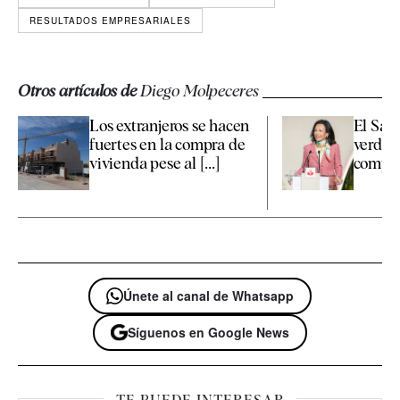
RESULTADOS EMPRESARIALES
Otros artículos de
Diego Molpeceres
Los extranjeros se hacen
El Sant
fuertes en la compra de
verde d
vivienda pese al [...]
compra 
Únete al canal de Whatsapp
Síguenos en Google News