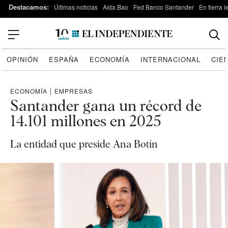
Destacamos:
Últimas noticias
Aída Bao
Fed Banco Santander
En tierra 
OPINIÓN
ESPAÑA
ECONOMÍA
INTERNACIONAL
CIE
ECONOMÍA
|
EMPRESAS
Santander gana un récord de
14.101 millones en 2025
La entidad que preside Ana Botín