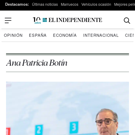
Destacamos:
Últimas noticias
Marruecos
Vehículos ocasión
Mejores pelí
OPINIÓN
ESPAÑA
ECONOMÍA
INTERNACIONAL
CIE
Ana Patricia Botín