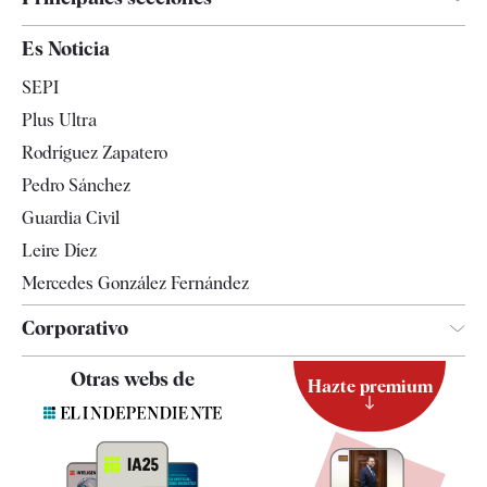
España
Es Noticia
Economía
SEPI
Internacional
Plus Ultra
Gente
Rodríguez Zapatero
Televisión
Pedro Sánchez
Tendencias
Guardia Civil
Leire Díez
Mercedes González Fernández
Corporativo
Contacto
Otras webs de
Hazte premium
Suscripción
Newsletter
Apps