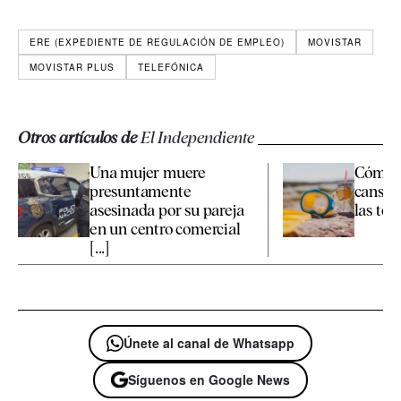
ERE (EXPEDIENTE DE REGULACIÓN DE EMPLEO)
MOVISTAR
MOVISTAR PLUS
TELEFÓNICA
Otros artículos de
El Independiente
Una mujer muere
Cómo c
presuntamente
cansan
asesinada por su pareja
las te
en un centro comercial
[...]
Únete al canal de Whatsapp
Síguenos en Google News