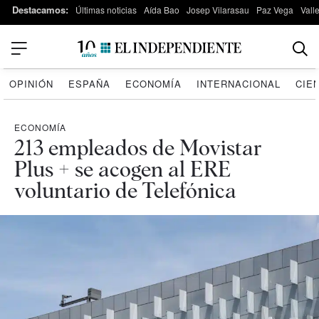
Destacamos:
Últimas noticias
Aída Bao
Josep Vilarasau
Paz Vega
Vall
OPINIÓN
ESPAÑA
ECONOMÍA
INTERNACIONAL
CIE
ECONOMÍA
213 empleados de Movistar
Plus + se acogen al ERE
voluntario de Telefónica