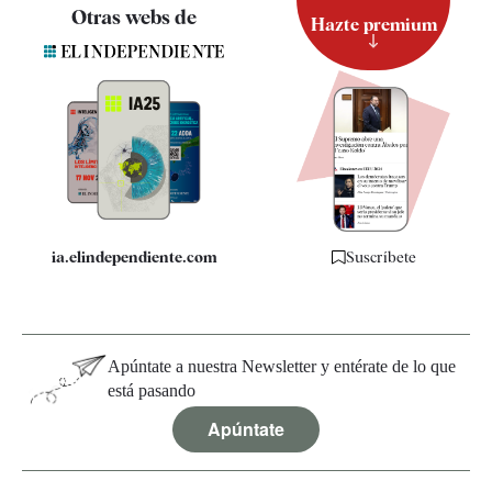
Contacto
Otras webs de
Hazte premium
Suscripción
Newsletter
Apps
Quiénes somos
Especificaciones
ia.elindependiente.com
Suscríbete
Apúntate a nuestra Newsletter y entérate de lo que
está pasando
Apúntate