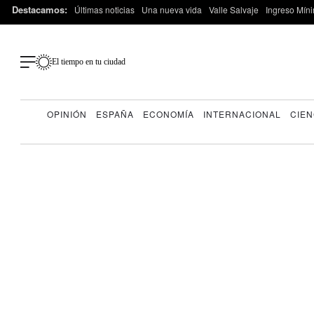
Destacamos:
Últimas noticias
Una nueva vida
Valle Salvaje
Ingreso Míni
El tiempo en tu ciudad
OPINIÓN
ESPAÑA
ECONOMÍA
INTERNACIONAL
CIEN