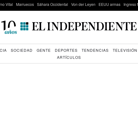
mo Vital
Marruecos
Sáhara Occidental
Von der Leyen
EEUU armas
Ingreso 
CIA
SOCIEDAD
GENTE
DEPORTES
TENDENCIAS
TELEVISIÓN
ARTÍCULOS