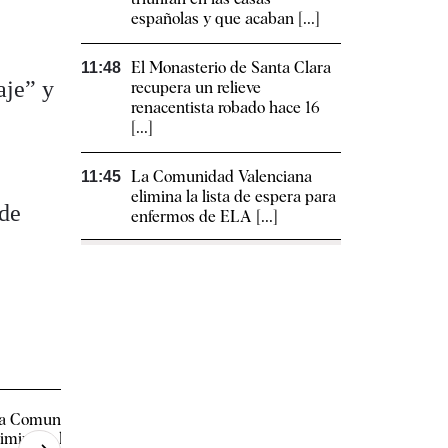
españolas y que acaban [...]
El Monasterio de Santa Clara
11:48
aje” y
recupera un relieve
renacentista robado hace 16
[...]
La Comunidad Valenciana
11:45
elimina la lista de espera para
 de
enfermos de ELA [...]
a Comunidad Valenciana
Cómo recuperar el co
limina la lista de espera para
cuando las cuentas n