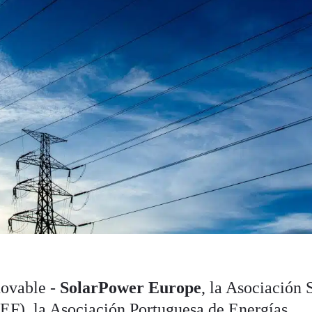
novable -
SolarPower Europe
, la Asociación 
EF), la Asociación Portuguesa de Energías