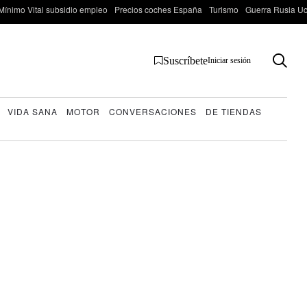
Mínimo Vital subsidio empleo
Precios coches España
Turismo
Guerra Rusia Ucr
Suscríbete
Iniciar sesión
VIDA SANA
MOTOR
CONVERSACIONES
DE TIENDAS