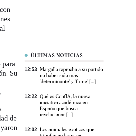
 con
ones
al
ÚLTIMAS NOTICIAS
4
para
Margallo reprocha a su partido
12:53
ión. Su
no haber sido más
"determinante" y "firme" [...]
.
Qué es ConfIA, la nueva
12:22
iniciativa académica en
a
España que busca
revolucionar [...]
dad de
ayaron
Los animales exóticos que
12:02
triunfan en las casas