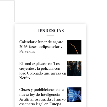
TENDENCIAS
Calendario lunar de agosto
2026: fases, eclipse solar y
Perseidas
El final explicado de 'Los
creyentes', la película con
José Coronado que arrasa en
Netflix
Claves y prohibiciones de la
nueva ley de Inteligencia
Artificial: así queda el nuevo
escenario legal en Europa