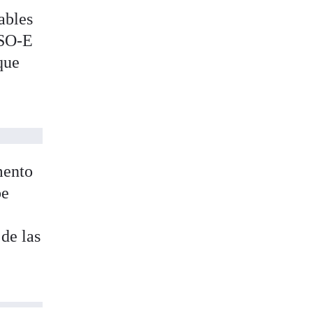
ables
TSO‑E
que
mento
be
 de las