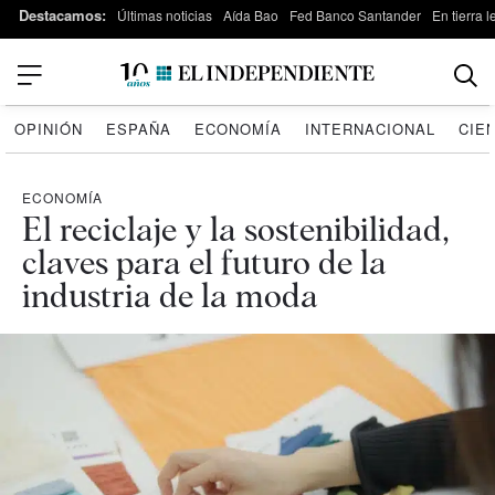
Destacamos:
Últimas noticias
Aída Bao
Fed Banco Santander
En tierra 
OPINIÓN
ESPAÑA
ECONOMÍA
INTERNACIONAL
CIE
ECONOMÍA
El reciclaje y la sostenibilidad,
claves para el futuro de la
industria de la moda