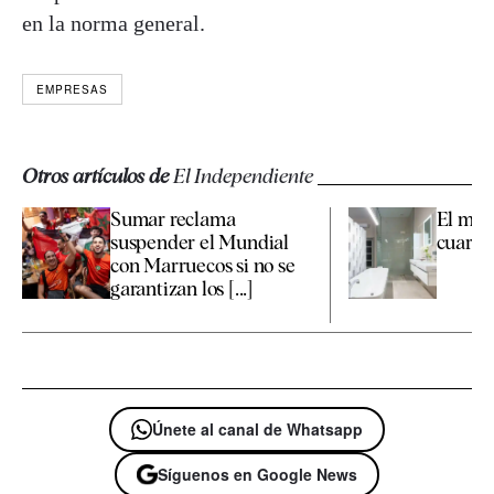
en la norma general.
EMPRESAS
Otros artículos de
El Independiente
Sumar reclama
El mejo
suspender el Mundial
cuarto
con Marruecos si no se
garantizan los [...]
Únete al canal de Whatsapp
Síguenos en Google News