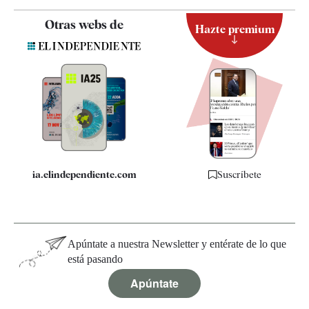
Contacto
Otras webs de
Hazte premium
Suscripción
Newsletter
Apps
Quiénes somos
Especificaciones
ia.elindependiente.com
Suscríbete
Apúntate a nuestra Newsletter y entérate de lo que
está pasando
Apúntate