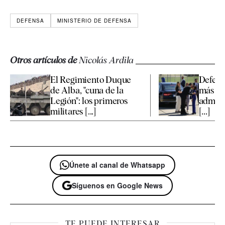
DEFENSA
MINISTERIO DE DEFENSA
Otros artículos de
Nicolás Ardila
El Regimiento Duque
Defens
de Alba, "cuna de la
más el 
Legión": los primeros
admini
militares [...]
[...]
Únete al canal de Whatsapp
Síguenos en Google News
TE PUEDE INTERESAR