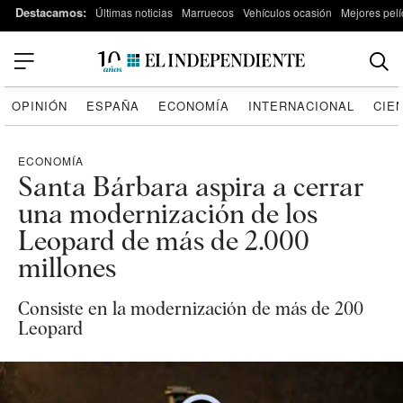
Destacamos:
Últimas noticias
Marruecos
Vehículos ocasión
Mejores pelí
OPINIÓN
ESPAÑA
ECONOMÍA
INTERNACIONAL
CIE
ECONOMÍA
Santa Bárbara aspira a cerrar
una modernización de los
Leopard de más de 2.000
millones
Consiste en la modernización de más de 200
Leopard