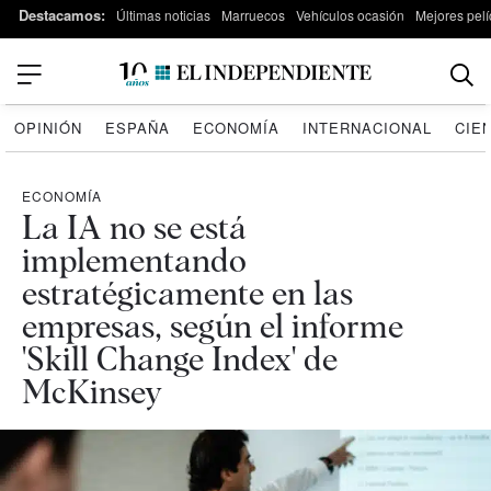
Destacamos:
Últimas noticias
Marruecos
Vehículos ocasión
Mejores pelí
OPINIÓN
ESPAÑA
ECONOMÍA
INTERNACIONAL
CIE
ECONOMÍA
La IA no se está
implementando
estratégicamente en las
empresas, según el informe
'Skill Change Index' de
McKinsey