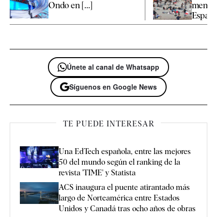
Ondo en [...]
menore
España 
Únete al canal de Whatsapp
Síguenos en Google News
TE PUEDE INTERESAR
Una EdTech española, entre las mejores
50 del mundo según el ranking de la
revista 'TIME' y Statista
ACS inaugura el puente atirantado más
largo de Norteamérica entre Estados
Unidos y Canadá tras ocho años de obras