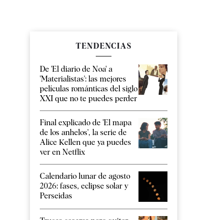
TENDENCIAS
De 'El diario de Noa' a
'Materialistas': las mejores
películas románticas del siglo
XXI que no te puedes perder
Final explicado de 'El mapa
de los anhelos', la serie de
Alice Kellen que ya puedes
ver en Netflix
Calendario lunar de agosto
2026: fases, eclipse solar y
Perseidas