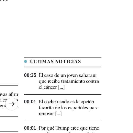
ÚLTIMAS NOTICIAS
El caso de un joven saharaui
00:35
que recibe tratamiento contra
el cáncer [...]
ivas afirma que Felipe VI se
Galicia activa el prot
a comprometido a visitar
hantavirus tras el pos
El coche usado es la opción
00:01
uta, "y [...]
un turista [...]
favorita de los españoles para
renovar [...]
Por qué Trump cree que tiene
00:01