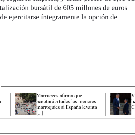
talización bursátil de 605 millones de euros
e ejercitarse íntegramente la opción de
Marruecos afirma que
V
n
aceptará a todos los menores
h
marroquíes si España levanta
Ce
[...]