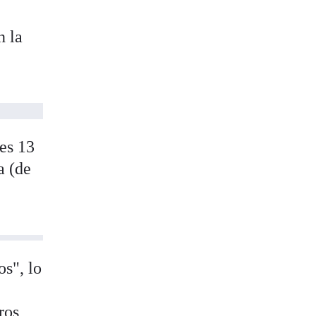
n la
les 13
a (de
os", lo
ros