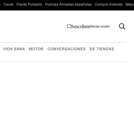
o
Ceuta
Frente Polisario
Fuerzas Armadas españolas
Compra vivienda
Mejo
Suscríbete
Iniciar sesión
VIDA SANA
MOTOR
CONVERSACIONES
DE TIENDAS