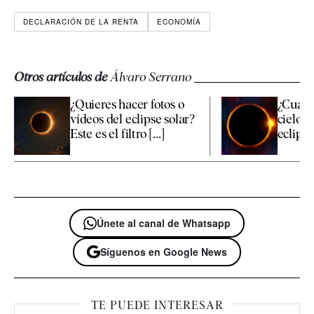
DECLARACIÓN DE LA RENTA
ECONOMÍA
Otros artículos de
Álvaro Serrano
¿Quieres hacer fotos o
¿Cuánd
vídeos del eclipse solar?
cielo p
Este es el filtro [...]
eclipse 
Únete al canal de Whatsapp
Síguenos en Google News
TE PUEDE INTERESAR