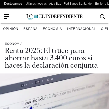
Destacamos:
Últimas noticias
Aída Bao
Fed Banco Santander
En tierra 
OPINIÓN
ESPAÑA
ECONOMÍA
INTERNACIONAL
CIE
ECONOMÍA
Renta 2025: El truco para
ahorrar hasta 3.400 euros si
haces la declaración conjunta