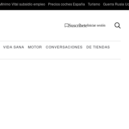
Mínimo Vital subsidio empleo
Precios coches España
Turismo
Guerra Rusia Ucr
Suscríbete
Iniciar sesión
VIDA SANA
MOTOR
CONVERSACIONES
DE TIENDAS