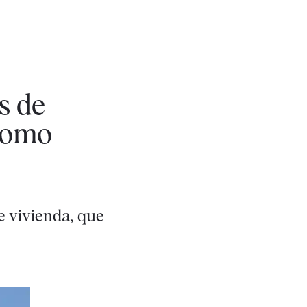
s de
 como
de vivienda, que