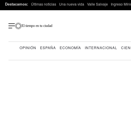
Destacamos:
Últimas noticias
Una nueva vida
Valle Salvaje
Ingreso Míni
El tiempo en tu ciudad
OPINIÓN
ESPAÑA
ECONOMÍA
INTERNACIONAL
CIEN