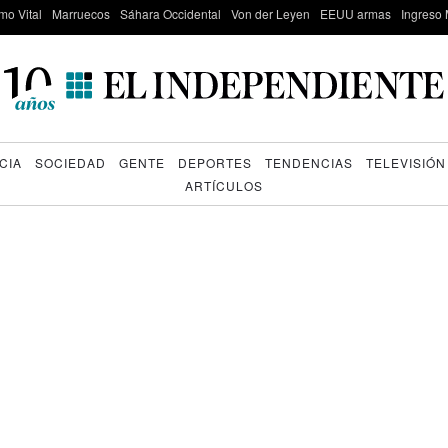
mo Vital
Marruecos
Sáhara Occidental
Von der Leyen
EEUU armas
Ingreso 
CIA
SOCIEDAD
GENTE
DEPORTES
TENDENCIAS
TELEVISIÓN
ARTÍCULOS