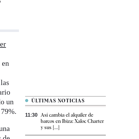
s
er
 en
las
ario
do un
ÚLTIMAS NOTICIAS
n 79%.
Así cambia el alquiler de
11:30
barcos en Ibiza: Xaloc Charter
 una
y sus [...]
s de