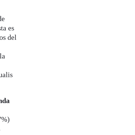
de
ta es
os del
la
ualis
nda
,7%)
s