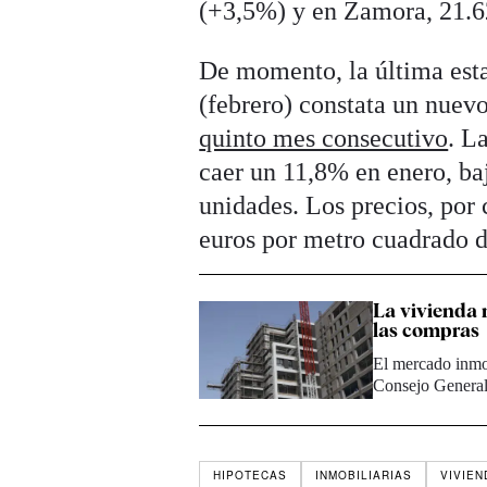
(+3,5%) y en Zamora, 21.6
De momento, la última esta
(febrero) constata un nue
quinto mes consecutivo
. L
caer un 11,8% en enero, baj
unidades. Los precios, por 
euros por metro cuadrado 
La vivienda 
las compras
El mercado inmob
Consejo General
HIPOTECAS
INMOBILIARIAS
VIVIEN