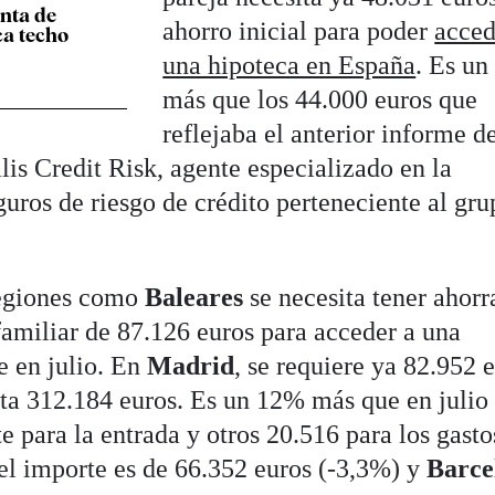
nta de
ahorro inicial para poder
acced
ca techo
una hipoteca en España
. Es u
más que los 44.000 euros que
reflejaba el anterior informe d
is Credit Risk, agente especializado en la
guros de riesgo de crédito perteneciente al gr
regiones como
Baleares
se necesita tener ahor
familiar de 87.126 euros para acceder a una
e en julio. En
Madrid
, se requiere ya 82.952 
sta 312.184 euros. Es un 12% más que en julio
e para la entrada y otros 20.516 para los gasto
 el importe es de 66.352 euros (-3,3%) y
Barce