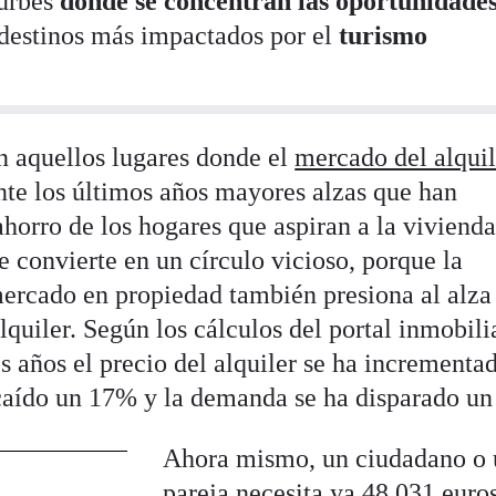
urbes
donde se concentran las oportunidade
 destinos más impactados por el
turismo
n aquellos lugares donde el
mercado del alquil
nte los últimos años mayores alzas que han
horro de los hogares que aspiran a la vivienda
se convierte en un círculo vicioso, porque la
mercado en propiedad también presiona al alza 
lquiler. Según los cálculos del portal inmobili
os años el precio del alquiler se ha incrementa
 caído un 17% y la demanda se ha disparado u
Ahora mismo, un ciudadano o
pareja necesita ya 48.031 euro