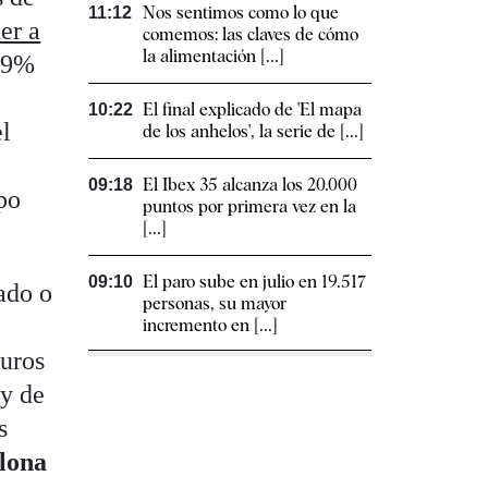
Nos sentimos como lo que
11:12
er a
comemos: las claves de cómo
la alimentación [...]
n 9%
El final explicado de 'El mapa
10:22
el
de los anhelos', la serie de [...]
El Ibex 35 alcanza los 20.000
09:18
upo
puntos por primera vez en la
[...]
El paro sube en julio en 19.517
09:10
rado o
personas, su mayor
incremento en [...]
euros
 y de
s
lona