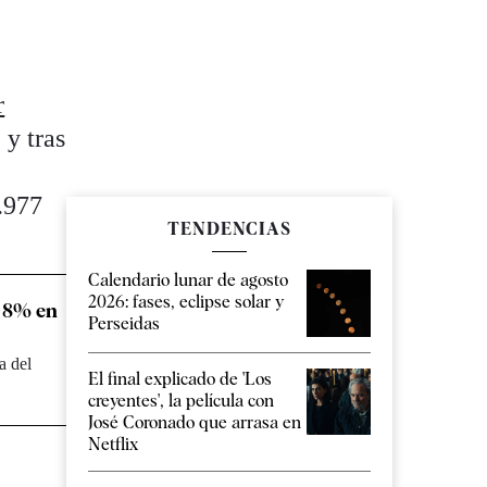
r
y tras
1.977
TENDENCIAS
Calendario lunar de agosto
2026: fases, eclipse solar y
l 8% en
Perseidas
a del
El final explicado de 'Los
creyentes', la película con
José Coronado que arrasa en
Netflix