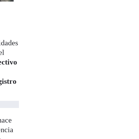
idades
el
ectivo
istro
hace
encia