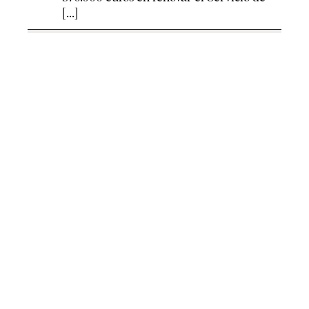
[...]