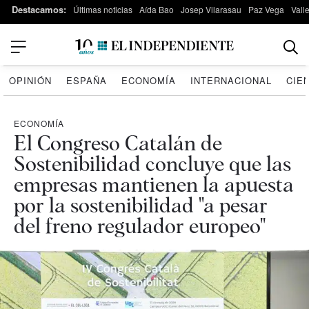
Destacamos:
Últimas noticias
Aída Bao
Josep Vilarasau
Paz Vega
Vall
OPINIÓN
ESPAÑA
ECONOMÍA
INTERNACIONAL
CIE
ECONOMÍA
El Congreso Catalán de
Sostenibilidad concluye que las
empresas mantienen la apuesta
por la sostenibilidad "a pesar
del freno regulador europeo"