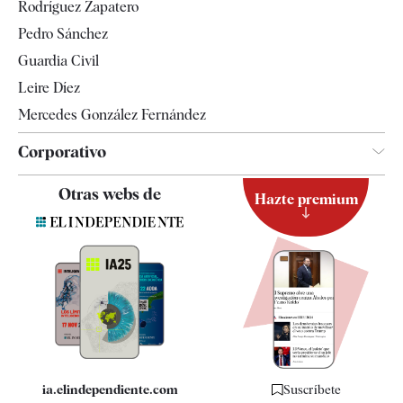
Rodríguez Zapatero
Televisión
Pedro Sánchez
Tendencias
Guardia Civil
Leire Díez
Mercedes González Fernández
Corporativo
Contacto
Otras webs de
Hazte premium
Suscripción
Newsletter
Apps
Quiénes somos
Especificaciones
ia.elindependiente.com
Suscríbete