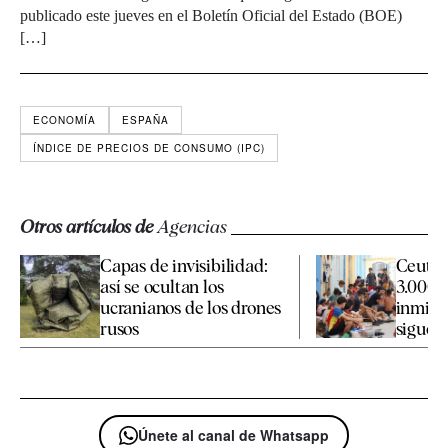
publicado este jueves en el Boletín Oficial del Estado (BOE)
[…]
ECONOMÍA
ESPAÑA
ÍNDICE DE PRECIOS DE CONSUMO (IPC)
Otros artículos de
Agencias
Capas de invisibilidad:
Ceuta 
así se ocultan los
3.000 
ucranianos de los drones
inmigr
rusos
siguen 
Únete al canal de Whatsapp