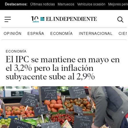
Destacamos:
Últimas noticias
Marruecos
Vehículos ocasión
Mejores pelí
OPINIÓN
ESPAÑA
ECONOMÍA
INTERNACIONAL
CIE
ECONOMÍA
El IPC se mantiene en mayo en
el 3,2% pero la inflación
subyacente sube al 2,9%