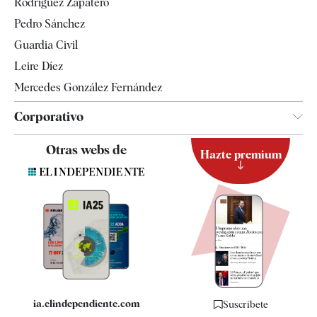
Rodríguez Zapatero
Televisión
Pedro Sánchez
Tendencias
Guardia Civil
Leire Díez
Mercedes González Fernández
Corporativo
Contacto
Otras webs de
Hazte premium
Suscripción
Newsletter
Apps
Quiénes somos
Especificaciones
ia.elindependiente.com
Suscríbete