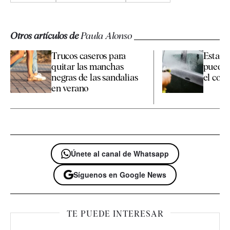
Otros artículos de
Paula Alonso
Trucos caseros para
Esta es
quitar las manchas
pueden
negras de las sandalias
el coche
en verano
Únete al canal de Whatsapp
Síguenos en Google News
TE PUEDE INTERESAR