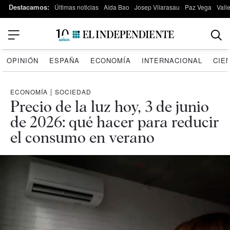
Destacamos:
Últimas noticias
Aída Bao
Josep Vilarasau
Paz Vega
Vall
OPINIÓN
ESPAÑA
ECONOMÍA
INTERNACIONAL
CIE
ECONOMÍA
|
SOCIEDAD
Precio de la luz hoy, 3 de junio
de 2026: qué hacer para reducir
el consumo en verano