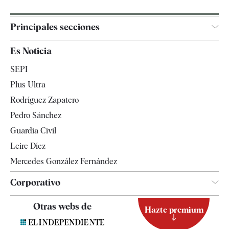
Principales secciones
España
Es Noticia
Economía
SEPI
Internacional
Plus Ultra
Gente
Rodríguez Zapatero
Televisión
Pedro Sánchez
Tendencias
Guardia Civil
Leire Díez
Mercedes González Fernández
Corporativo
Contacto
Otras webs de
Hazte premium
Suscripción