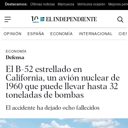
Destacamos:
Últimas noticias
Marruecos
Vehículos ocasión
Mejores pelí
OPINIÓN
ESPAÑA
ECONOMÍA
INTERNACIONAL
CIE
ECONOMÍA
Defensa
El B-52 estrellado en
California, un avión nuclear de
1960 que puede llevar hasta 32
toneladas de bombas
El accidente ha dejado ocho fallecidos