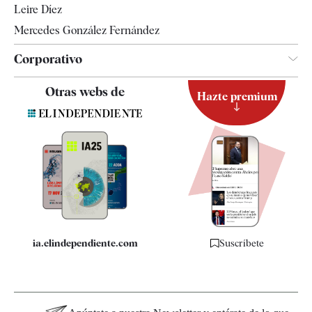
Leire Díez
Mercedes González Fernández
Corporativo
Contacto
Otras webs de
Hazte premium
Suscripción
Newsletter
Apps
Quiénes somos
Especificaciones
ia.elindependiente.com
Suscríbete