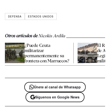
DEFENSA
ESTADOS UNIDOS
Otros artículos de
Nicolás Ardila
¿Puede Ceuta
El Reg
militarizar
de Alba
permanentemente su
Legión"
frontera con Marruecos?
militare
Únete al canal de Whatsapp
Síguenos en Google News