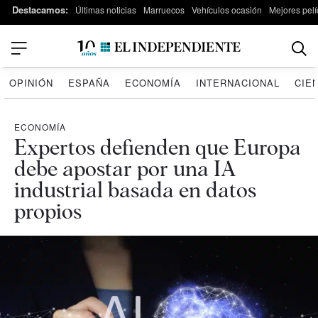
Destacamos:
Últimas noticias
Marruecos
Vehículos ocasión
Mejores pelí
OPINIÓN
ESPAÑA
ECONOMÍA
INTERNACIONAL
CIE
ECONOMÍA
Expertos defienden que Europa
debe apostar por una IA
industrial basada en datos
propios