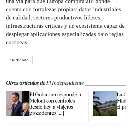
una vía para que Europa compita allí donde
cuenta con fortalezas propias: datos industriales
de calidad, sectores productivos líderes,
infraestructuras críticas y un ecosistema capaz de
desplegar aplicaciones especializadas bajo reglas
europeas.
EMPRESAS
Otros artículos de
El Independiente
El Gobierno responde a
La Co
Meloni con controles
Madrid
desde hoy a viajeros
el polé
procedentes [...]