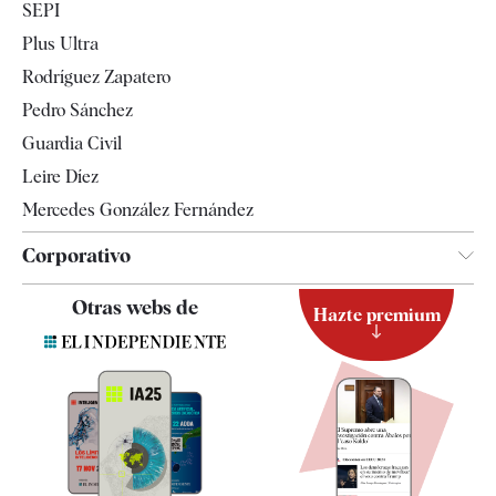
SEPI
Internacional
Plus Ultra
Gente
Rodríguez Zapatero
Televisión
Pedro Sánchez
Tendencias
Guardia Civil
Leire Díez
Mercedes González Fernández
Corporativo
Contacto
Otras webs de
Hazte premium
Suscripción
Newsletter
Apps
Quiénes somos
Especificaciones